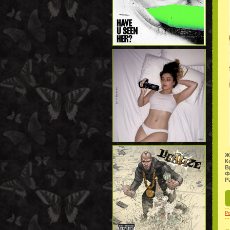
Ж
К
В
Ф
Р
P