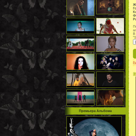
Ж
Г
К
Ф
Р
П
а
В
"S
P
Премьера Альбома