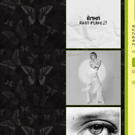
Ж
К
Г
В
Ф
Р
Н
D