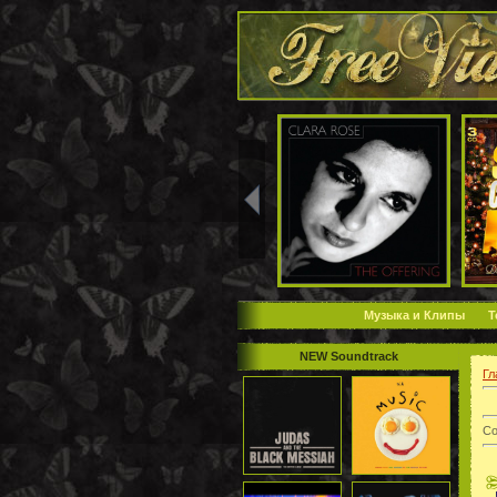
Музыка и Клипы
Т
NEW Soundtrack
Гл
Со