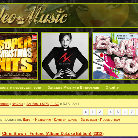
ексты и переводы песен
Заказать Музыку и Видеоклип
О сайте
авная
»
Файлы
»
Альбомы MP3, FLAC
» R&B | Soul
«
1
2
...
4
5
6
7
ртировать по
:
Дате
·
Названию
·
Комментариям
·
Загрузкам
·
Просмотрам
Chris Brown - Fortune (Album DeLuxe Edition) (2012)