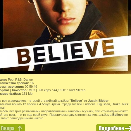
анр:
Pop, R&B, Dance
оличество треков:
16
ремя звучания:
00:59:49
ормат | Качество:
MP3 | 320 kbps / 44,1KHz / Joint Stereo
азмер файла:
151 Mb
у вот и дождались - второй студийный альбом "
Believe
" от
Justin Bieber
.
 альбом вошло 12 песен + 4 бонус-трека. Среди гостей: Ludacris, Big Sean, Drake, Nicki
naj.
льбом пестрит различными направлениями и жанрами музыки, так что каждый может
айти в нем, что-то под свой вкус. Практически двухлетняя запись альбома
Believe
не
ставит равнодушными никого.