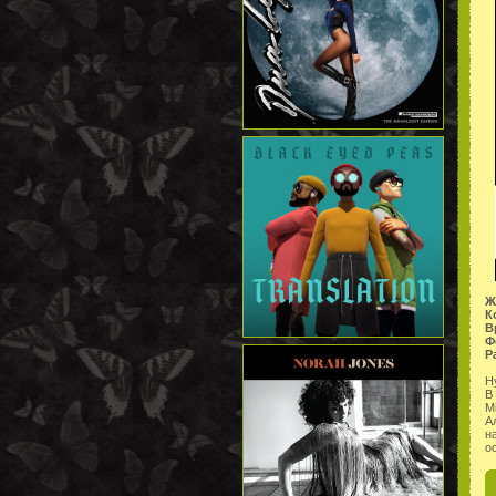
Ж
К
В
Ф
Р
Н
В
Mi
А
н
о