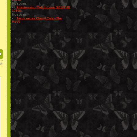
Новость:
Phantogram - Fall In Love (2014) HD
1080p
Новость:
Текст песни Cheryl Cole - The
Flood