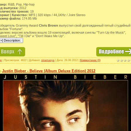
анр:
R&B, Pop, Hip-hop
од выпуска:
2012
оличество треков:
19
ормат | Качество:
MP3 | 320 kbps / 44,1KHz / Joint Stereo
азмер файла:
174.85 Mb
обедитель Grammy Award
Chris Brown
выпустил свой долгожданный пятый студийный
льбом "Fortune".
 делюкс версию альбома вошло 19 композиций, включая синглы "Turn Up the Music",
weet Love", "Till I Die" и "Don't Wake Me Up".
op
| Просмотров: 4622 | Добавил:
ninamasya
| Дата:
29.06.2012
|
Комментарии (0)
Justin Bieber - Believe (Album Deluxe Edition) 2012