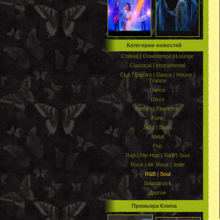
Категории новостей
Chillout | Downtempo | Lounge
Classical | Instrumental
Club | Electro | Dance | House |
Trance
Dance
Disco
Electro | Electronic
Funk
Jazz | Blues
Metal
Pop
Rap | Hip-Hop | R&B | Soul
Rock | Alt. Rock | Indie
R&B | Soul
Soundtrack
Другое
Премьера Клипа