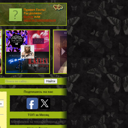
Привет Гость!
Ты должен:
Войти
или
зарегистрироваться
Подпишись на нас
»
TOП за Месяц
Материалов за текущий период нет.