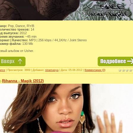
анр:
Pop, Dance, R'n'B
оличество треков:
14
од выпуска:
2012
ремя звучания:
~45 min
ормат | Качество:
MP3 | 256 kbps / 44,1KHz / Joint Stereo
азмер файла:
130 Mb
овый альбом от Usher.
ance
| Просмотров: 3869 | Добавил:
ninamasya
| Дата:
05.06.2012
|
Комментарии (0)
Rihanna - Magik (2012)