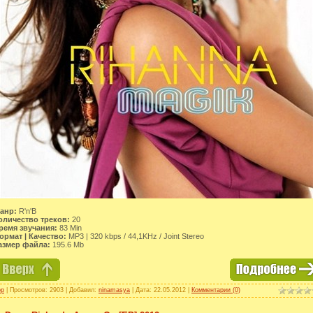
анр:
R'n'B
оличество треков:
20
ремя звучания:
83 Min
ормат | Качество:
MP3 | 320 kbps / 44,1KHz / Joint Stereo
азмер файла:
195.6 Mb
op
| Просмотров: 2903 | Добавил:
ninamasya
| Дата:
22.05.2012
|
Комментарии (0)