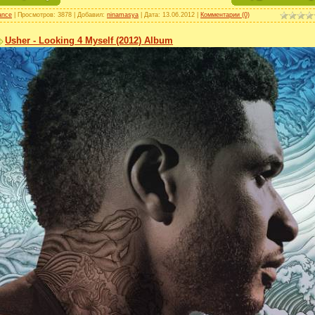
ance
| Просмотров: 3878 | Добавил:
ninamasya
| Дата:
13.06.2012
|
Комментарии (0)
Usher - Looking 4 Myself (2012) Album