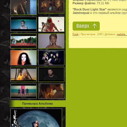
Размер файла:
73.11 Mb
"Rock Dust Light Star"
является сед
Jamiroquai
и это первый альбом груп
Funk
| Просмотров: 2295 | Добавил:
naduha_
Премьера Альбома