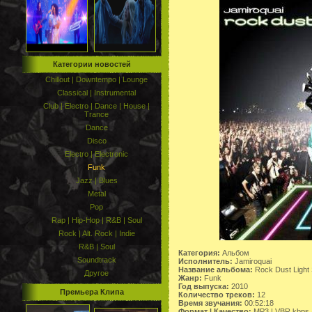
Категории новостей
Chillout | Downtempo | Lounge
Classical | Instrumental
Club | Electro | Dance | House |
Trance
Dance
Disco
Electro | Electronic
Funk
Jazz | Blues
Metal
Pop
Rap | Hip-Hop | R&B | Soul
Rock | Alt. Rock | Indie
R&B | Soul
Категория:
Альбом
Soundtrack
Исполнитель:
Jamiroquai
Название альбома:
Rock Dust Light 
Другое
Жанр:
Funk
Год выпуска:
2010
Премьера Клипа
Количество треков:
12
Время звучания:
00:52:18
Формат | Качество:
МP3 | VBR kbps /