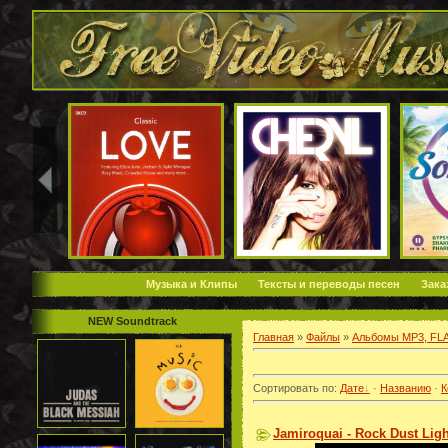
Музыка и Клипы
Тексты и переводы песен
Зака
NEW Soundtrack
Главная
»
Файлы
»
Альбомы MP3, FL
Сортировать по
:
Дате
·
Названию
·
К
Jamiroquai - Rock Dust Ligh