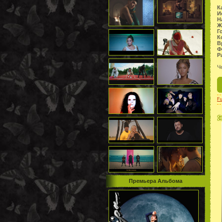
К
И
Н
Ж
Г
К
В
Ф
Р
Ч
F
Премьера Альбома