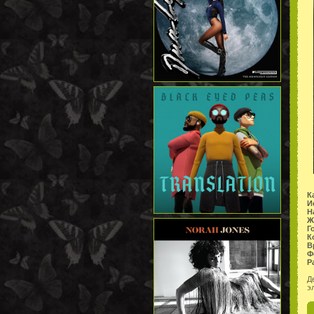
К
И
Н
Ж
Г
К
В
Ф
Р
Д
э