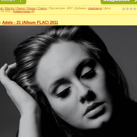
ub | Electro | Dance | House | Trance
| Просмотров: 4007 | Добавил:
ninamasya
| Дата:
.04.2011
|
Комментарии (0)
Adele - 21 (Album FLAC) 2011