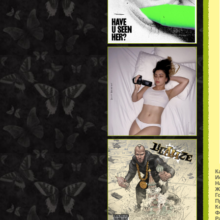
К
И
Н
Ж
Г
П
К
Ф
Р