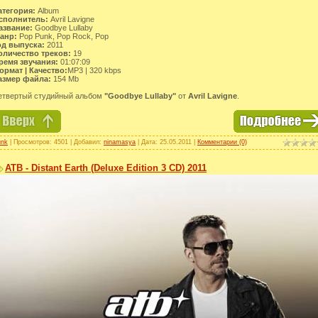
атегория:
Album
сполнитель:
Avril Lavigne
азвание:
Goodbye Lullaby
анр:
Pop Punk, Pop Rock, Pop
од выпуска:
2011
оличество треков:
19
ремя звучания:
01:07:09
ормат | Качество:
MP3 | 320 kbps
азмер файла:
154 Mb
етвертый студийный альбом
"Goodbye Lullaby"
от
Avril Lavigne
.
unk
| Просмотров: 4501 | Добавил:
ninamasya
| Дата:
25.05.2011
|
Комментарии (0)
ATB - Distant Earth (Deluxe Edition 3 CD) 2011