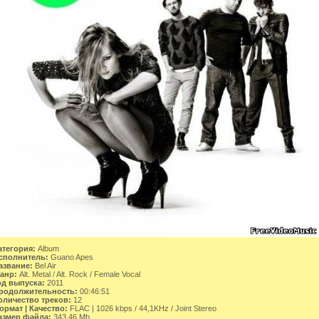
атегория:
Album
сполнитель:
Guano Apes
азвание:
Bel Air
анр:
Alt. Metal / Alt. Rock / Female Vocal
од выпуска:
2011
родолжительность:
00:46:51
оличество треков:
12
ормат | Качество:
FLAC | 1026 kbps / 44,1KHz / Joint Stereo
азмер файла:
343.46 Mb