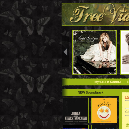
Музыка и Клипы
Т
NEW Soundtrack
Гл
Со