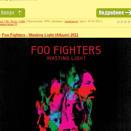
ck | Alt. Rock | Indie
| Просмотров: 2650 | Добавил:
ninamasya
| Дата:
05.04.2011
|
мментарии (0)
Foo Fighters - Wasting Light (Album) 2011