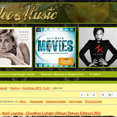
ексты и переводы песен
Заказать Музыку и Видеоклип
О сайте
авная
»
Файлы
»
Альбомы MP3, FLAC
» Другое
«
1
2
...
9
10
ртировать по
:
Дате
·
Названию
·
Комментариям
·
Загрузкам
·
Просмотрам
Avril Lavigne - Goodbye Lullaby (Album Deluxe Edition) 2011