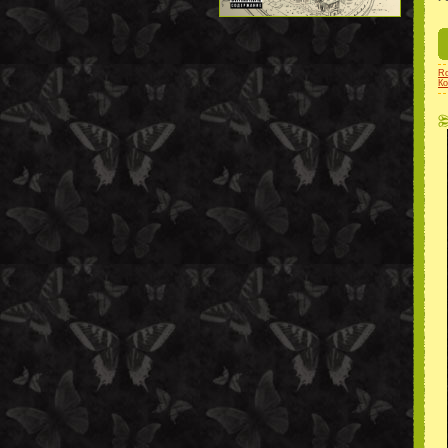
Ro
Ко