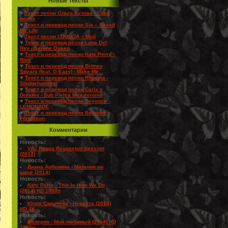
Новые Тексты
♥
Текст песни Ольга Бузова - Сука
весна
♥
Текст и перевод песни Sia – Saved
My Life
♥
Текст песни LOBODA – Мой
♥
Текст и перевод песни Lana Del
Rey - Serene Queen
♥
Текст и перевод песни Katy Perry -
Rise
♥
Текст и перевод песни Britney
Spears (feat. G-Eazy) - Make Me...
♥
Текст и перевод песни Rihanna -
Sledgehammer
♥
Текст и перевод песни Carla’s
Dreams - Sub Pielea Mea #eroina
♥
Текст и перевод песни Beyonce -
LEMONADE
♥
Текст и перевод песни Beyonce -
Formation
Комментарии
Новость:
VA - Ragga Reggaeton Session
(2012)
Новость:
Диана Арбенина - Мальчик на
шаре (2014)
Новость:
Katy Perry - This Is How We Do
(2014) HD 1080p
Новость:
Юлия Савичева - Невеста (2014)
HD 4K
Новость:
Валерия - Мой любимый (2014) HD
1080p