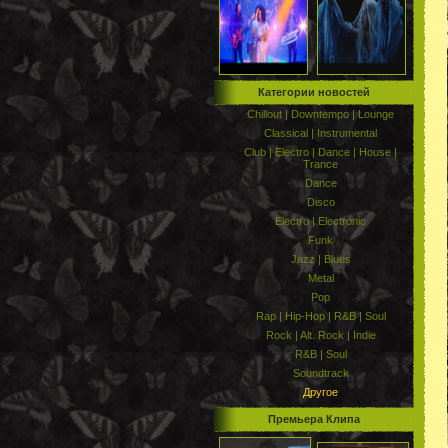
Категории новостей
Chillout | Downtempo | Lounge
Classical | Instrumental
Club | Electro | Dance | House |
Trance
Dance
Disco
Electro | Electronic
Funk
Jazz | Blues
Metal
Pop
Rap | Hip-Hop | R&B | Soul
Rock | Alt. Rock | Indie
R&B | Soul
Soundtrack
Другое
Премьера Клипа