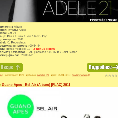
атегория:
Album
сполнитель:
Adele
азвание:
21
анр:
Blues / Funk / Soul / Jazz / Pop
од выпуска:
2011
abel:
XL Recordings
родолжительность:
00:54:44
оличество треков:
12 +
2 Bonus Tracks
ормат | Качество:
FLAC | lossless / 44,1KHz / Joint Stereo
азмер файла:
328.06 Mb
op
| Просмотров: 4526 | Добавил:
naduha_21
| Дата:
05.04.2011
|
Комментарии (0)
Guano Apes - Bel Air (Album) [FLAC] 2011