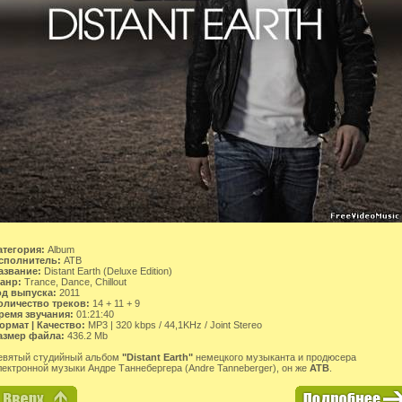
атегория:
Album
сполнитель:
ATB
азвание:
Distant Earth (Deluxe Edition)
анр:
Trance, Dance, Chillout
од выпуска:
2011
оличество треков:
14 + 11 + 9
ремя звучания:
01:21:40
ормат | Качество:
MP3 | 320 kbps / 44,1KHz / Joint Stereo
азмер файла:
436.2 Mb
евятый студийный альбом
"Distant Earth"
немецкого музыканта и продюсера
лектронной музыки Андре Таннебергера (Andre Tanneberger), он же
ATB
.