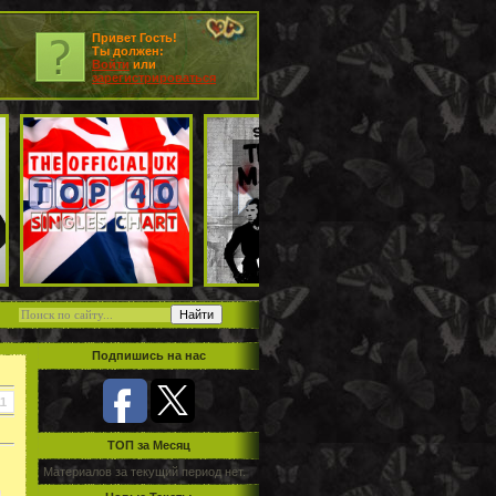
Привет Гость!
Ты должен:
Войти
или
зарегистрироваться
Подпишись на нас
11
TOП за Месяц
Материалов за текущий период нет.