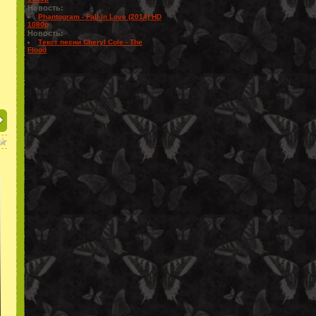
Новость:
Phantogram - Fall In Love (2014) HD
1080p
Новость:
Текст песни Cheryl Cole - The
Flood