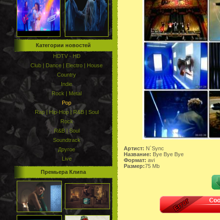
Категории новостей
HDTV - HD
Club | Dance | Electro | House
Country
Indie
Rock | Metal
Pop
Rap | Hip-Hop | R&B | Soul
Rock
R&B | Soul
Soundtrack
Артист:
N`Sync
Другое
Название:
Bye Bye Bye
Live
Формат:
avi
Размер:
75 Mb
Премьера Клипа