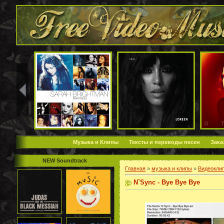
Музыка и Клипы
Тексты и переводы песен
Зака
NEW Soundtrack
Главная
»
музыка и клипы
»
Видеокли
N`Sync - Bye Bye Bye