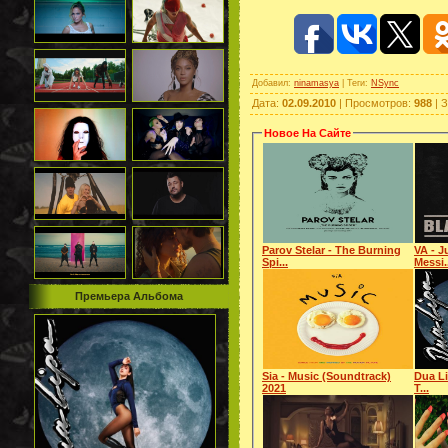
Добавил
:
ninamasya
|
Теги
:
NSync
Дата
:
02.09.2010
|
Просмотров
:
988
|
З
Новое На Сайте
Parov Stelar - The Burning
VA - J
Spi...
Messi.
Премьера Альбома
Sia - Music (Soundtrack)
Dua Li
2021
T...