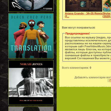
Ariana Grande - 34+35 Remix
Skylar
(f...
(2020) 
Вам могут понравиться:
Предупреждение!
Все ссылки на музыку (видео, п
представлены исключительно дл
расположены не на нашем сервер
которым сайт FreeVideoMusic.3dn
является лишь блогом, на котор
файлы, которые доступны публи
скачанные файлы и приобрести легальную копи
версией Соглашения Вы можете
Всего комментариев
:
0
Добавлять комментарии могу
[
Р