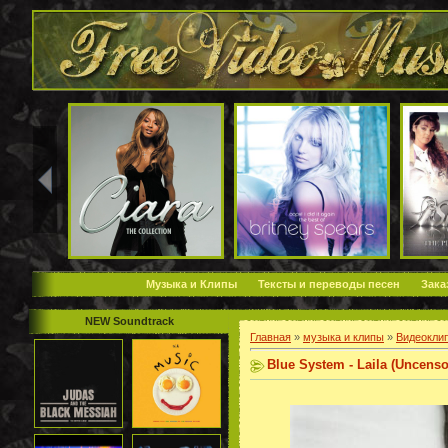
Музыка и Клипы
Тексты и переводы песен
Зака
NEW Soundtrack
Главная
»
музыка и клипы
»
Видеокли
Blue System - Laila (Uncenso