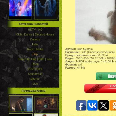
Категории новостей
HDTV - HD
Club | Dance | Electro | House
Country
Indie
Артист:
Blue System
Rock | Metal
Название:
Laila (Uncensored Version)
Pop
Продолжительность:
00:03:24
Видео:
XVID 656x352 25.00fps 1618K
Rap | Hip-Hop | R&B | Soul
Аудио:
MPEG Audio Layer 3 44100Hz 
Rock
Формат:
avi
Размер:
44 Mb
R&B | Soul
Soundtrack
Другое
Live
Премьера Клипа