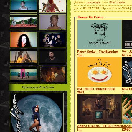
Добавил
:
ninamasya
|
Теги
:
Blue System
Дата
:
04.09.2010
|
Просмотров
:
3774
|
Новое На Сайте
Parov Stelar - The Burning
VA - J
Spi...
Messi.
Премьера Альбома
Sia - Music (Soundtrack)
Dua Li
2021
T...
Ariana Grande - 34+35 Remix
Skylar
(f...
(2020) 