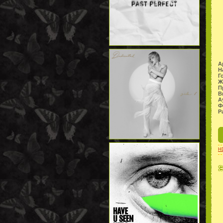
А
Н
Г
Ж
П
В
А
Ф
Р
H