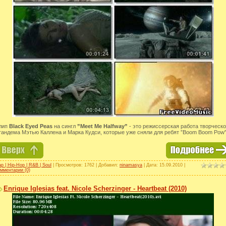
лип
Black Eyed Peas
на сингл
”Meet Me Halfway”
- это режиссерская работа творческо
тандема Мэтью Каллена и Марка Кудси, которые уже сняли для ребят ”Boom Boom Pow”
p | Hip-Hop | R&B | Soul
| Просмотров: 1762 | Добавил:
ninamasya
| Дата:
15.09.2010
|
мментарии (0)
Enrique Iglesias feat. Nicole Scherzinger - Heartbeat (2010)