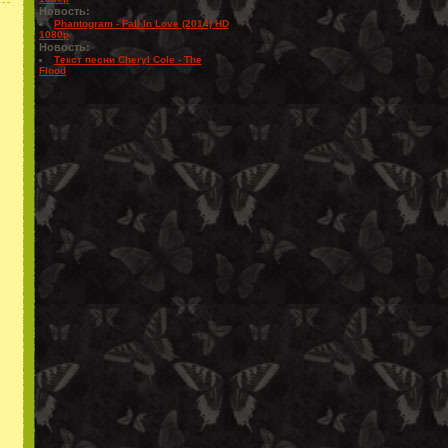
Новость:
Phantogram - Fall In Love (2014) HD
1080p
Новость:
Текст песни Cheryl Cole - The
Flood