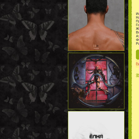
И
Н
П
Г
Ж
В
А
Ф
Р
P