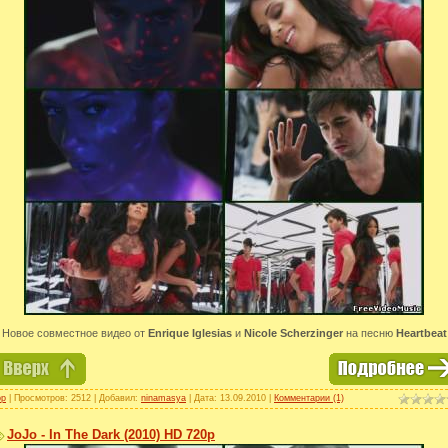
Новое совместное видео от
Enrique Iglesias
и
Nicole Scherzinger
на песню
Heartbeat
op
| Просмотров: 2512 | Добавил:
ninamasya
| Дата:
13.09.2010
|
Комментарии (1)
JoJo - In The Dark (2010) HD 720p