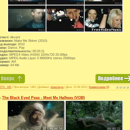
ртист:
Akcent
азвание:
Make Me Shiver (2010)
од выхода:
2010
анр:
Dance, Pop
родолжительность:
00:03:11
идео:
MPEG4 Video (H264) 1024x720 25.00fps
удио:
MPEG Audio Layer 3 48000Hz stereo 256Kbps
ормат:
AVI
азмер:
64 Mb
DTV - HD
| Просмотров: 1481 | Добавил:
ninamasya
| Дата:
15.09.2010
|
Комментарии (0)
The Black Eyed Peas - Meet Me Halfway (VOB)