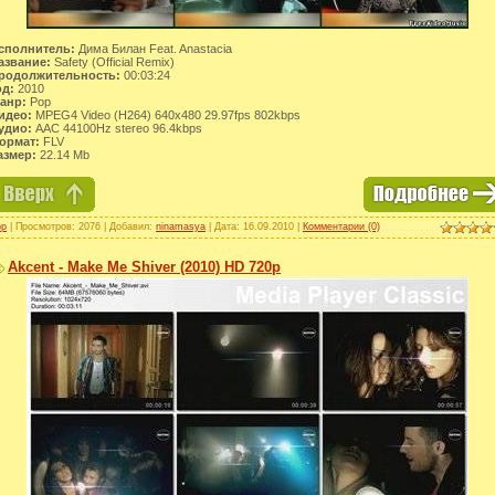
сполнитель:
Дима Билан Feat. Anastacia
азвание:
Safety (Official Remix)
родолжительность:
00:03:24
од:
2010
анр:
Pop
идео:
MPEG4 Video (H264) 640x480 29.97fps 802kbps
удио:
AAC 44100Hz stereo 96.4kbps
ормат:
FLV
азмер:
22.14 Mb
op
| Просмотров: 2076 | Добавил:
ninamasya
| Дата:
16.09.2010
|
Комментарии (0)
Akcent - Make Me Shiver (2010) HD 720p