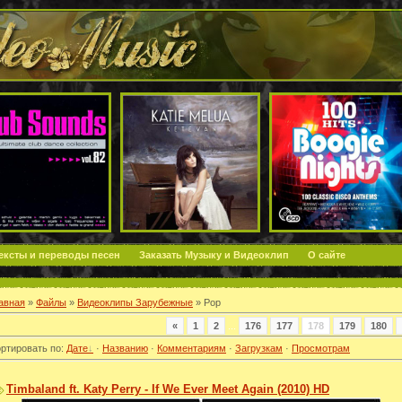
ексты и переводы песен
Заказать Музыку и Видеоклип
О сайте
авная
»
Файлы
»
Видеоклипы Зарубежные
» Pop
«
1
2
...
176
177
178
179
180
ртировать по
:
Дате
·
Названию
·
Комментариям
·
Загрузкам
·
Просмотрам
Timbaland ft. Katy Perry - If We Ever Meet Again (2010) HD