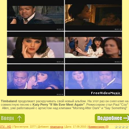
Timbaland
продолжает раскручивать свой новый альбом. На этот раз он снял клип на
совместную песню с
Katy Perry "If We Ever Meet Again"
. Режиссером стал Paul "Coy"
Allen, уже работавший с артистом над клипами "Morning After Dark" и "Say Something"
DTV - HD
| Просмотров: 2277 | Добавил:
ninamasya
| Дата:
17.09.2010
|
Комментарии (0)