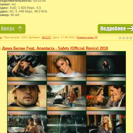
родолжительность:
00:03:44
ормат:
avi
идео:
XviD, 1 820 Kbps, 4:3,
удио:
AC-3, 448 Kbps, 48.0 KHz
азмер:
60 мб
op
| Просмотров: 1159 | Добавил:
tilk1123
| Дата:
17.09.2010
|
Комментарии (0)
Дима Билан Feat. Anastacia - Safety (Official Remix) 2010