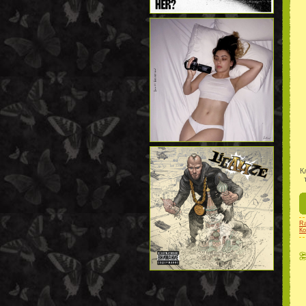
К
Ra
Ко