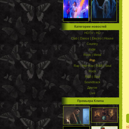
Категории новостей
HDTV - HD
Club | Dance | Electro | House
Country
Indie
Rock | Metal
Pop
Rap | Hip-Hop | R&B | Soul
Rock
R&B | Soul
Soundtrack
Другое
Live
Премьера Клипа
H