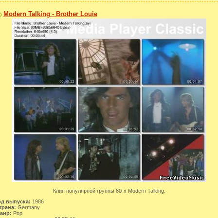
Modern Talking - Brother Louie
Клип популярной группы 80-х Modern Talking.
од выпуска:
1986
трана:
Germany
анр:
Pop