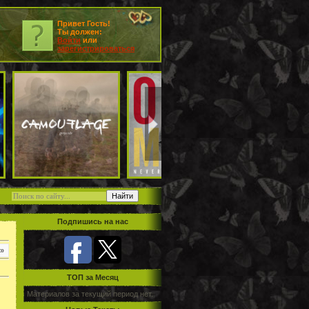
Привет Гость!
Ты должен:
Войти
или
зарегистрироваться
Подпишись на нас
»
TOП за Месяц
Материалов за текущий период нет.