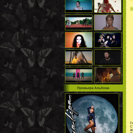
Премьера Альбома
Г
С
Ж