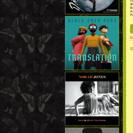
П
Ф
В
А
Р
P