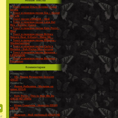
Новые Тексты
♥
Текст песни Ольга Бузова - Сука
весна
♥
Текст и перевод песни Sia – Saved
My Life
♥
Текст песни LOBODA – Мой
♥
Текст и перевод песни Lana Del
Rey - Serene Queen
♥
Текст и перевод песни Katy Perry -
Rise
♥
Текст и перевод песни Britney
Spears (feat. G-Eazy) - Make Me...
♥
Текст и перевод песни Rihanna -
Sledgehammer
♥
Текст и перевод песни Carla’s
Dreams - Sub Pielea Mea #eroina
♥
Текст и перевод песни Beyonce -
LEMONADE
♥
Текст и перевод песни Beyonce -
Formation
Комментарии
Новость:
VA - Ragga Reggaeton Session
(2012)
Новость:
Диана Арбенина - Мальчик на
шаре (2014)
Новость:
Katy Perry - This Is How We Do
(2014) HD 1080p
Новость:
Юлия Савичева - Невеста (2014)
HD 4K
Новость:
Валерия - Мой любимый (2014) HD
1080p