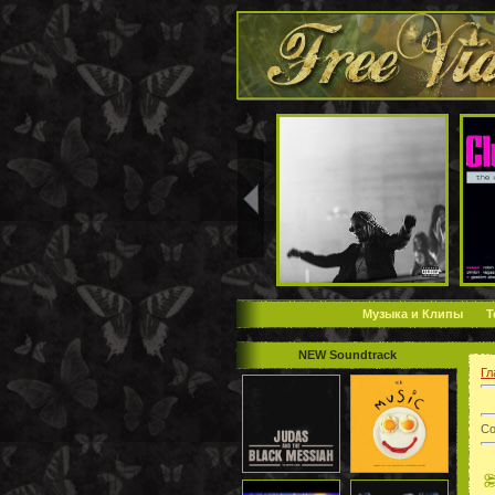
Музыка и Клипы
Т
NEW Soundtrack
Гл
Со