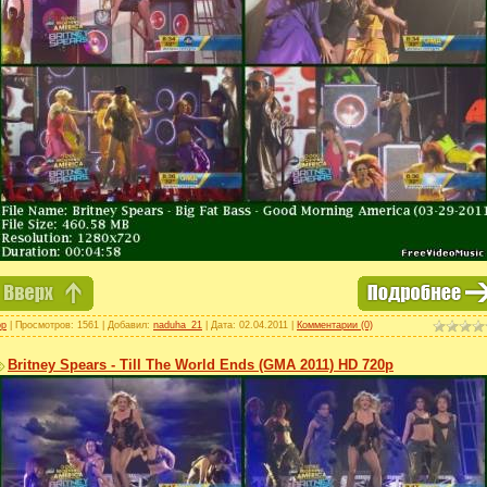
op
| Просмотров: 1561 | Добавил:
naduha_21
| Дата:
02.04.2011
|
Комментарии (0)
Britney Spears - Till The World Ends (GMA 2011) HD 720p