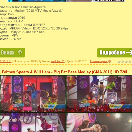
сполнитель:
Christina Aguilera
азвание:
Medley (2010 MTV Movie Awards)
анр:
Pop
од выхода:
2010
ачество:
HDTV
родолжительность:
00:04:16
идео:
MPEG4 Video (H264) 1280x720 29.97fps
удио:
Dolby AC3 48000Hz 6ch
ормат:
MKV
азмер:
226 Mb
DTV - HD
| Просмотров: 1629 | Добавил:
naduha_21
| Дата:
14.04.2011
|
Комментарии (0)
Britney Spears & Will.i.am - Big Fat Bass Medley (GMA 2011) HD 720i