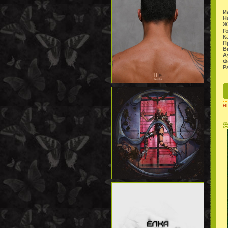
И
Н
Ж
Г
К
П
В
А
Ф
Р
H