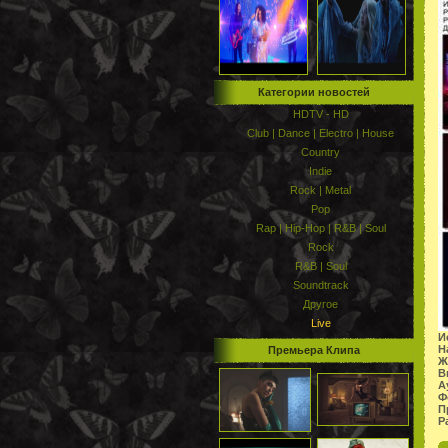
Категории новостей
HDTV - HD
Club | Dance | Electro | House
Country
Indie
Rock | Metal
Pop
Rap | Hip-Hop | R&B | Soul
Rock
R&B | Soul
Soundtrack
Другое
Live
И
Н
Премьера Клипа
Ж
В
А
Ф
П
Р