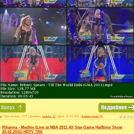
op
| Просмотров: 1717 | Добавил:
naduha_21
| Дата:
31.03.2011
|
Комментарии (0)
Rihanna - Medley (Live at NBA 2011 All Star-Game Halftime Show
20.02.2011) HDTV 720i