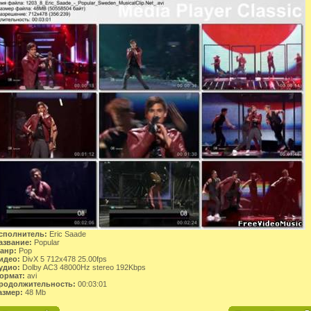
сполнитель:
Eric Saade
азвание:
Popular
анр:
Pop
идео:
DivX 5 712x478 25.00fps
удио:
Dolby AC3 48000Hz stereo 192Kbps
ормат:
avi
родолжительность:
00:03:01
азмер:
48 Mb