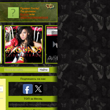
Привет Гость!
Ты должен:
Войти
или
зарегистрироваться
Подпишись на нас
3
TOП за Месяц
Материалов за текущий период нет.