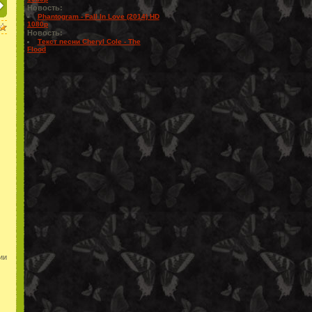
Новость:
Phantogram - Fall In Love (2014) HD
1080p
Новость:
Текст песни Cheryl Cole - The
Flood
ии