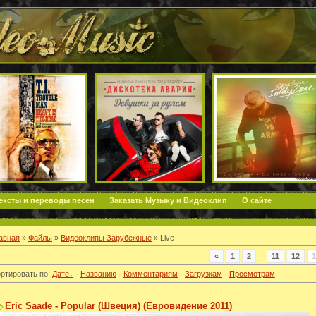
ексты и переводы песен
Заказать Музыку и Видеоклип
О сайте
авная
»
Файлы
»
Видеоклипы Зарубежные
» Live
«
1
2
...
11
12
1
ртировать по
:
Дате
·
Названию
·
Комментариям
·
Загрузкам
·
Просмотрам
Eric Saade - Popular (Швеция) (Евровидение 2011)