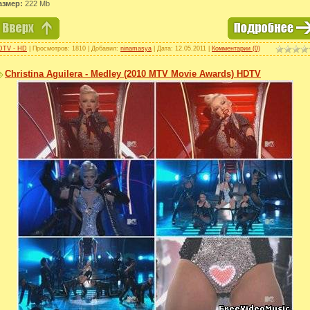
азмер:
222 Mb
DTV - HD
| Просмотров: 1810 | Добавил:
ninamasya
| Дата:
12.05.2011
|
Комментарии (0)
Christina Aguilera - Medley (2010 MTV Movie Awards) HDTV