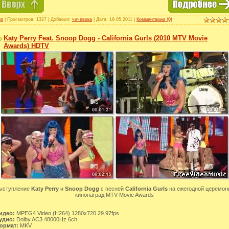
op
| Просмотров: 1327 | Добавил:
чичевика
| Дата:
19.05.2011
|
Комментарии (0)
Katy Perry Feat. Snoop Dogg - California Gurls (2010 MTV Movie
Awards) HDTV
ыступление
Katy Perry
и
Snoop Dogg
с песней
California Gurls
на ежегодной церемон
кинонаград MTV Movie Awards
идео:
MPEG4 Video (H264) 1280x720 29.97fps
удио:
Dolby AC3 48000Hz 6ch
ормат:
MKV