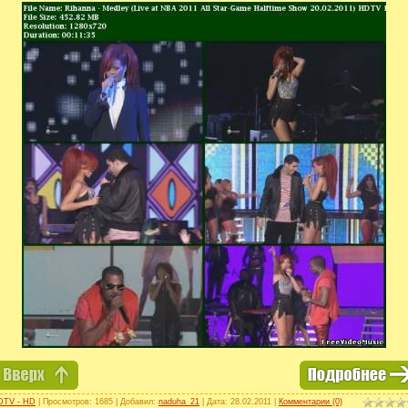
DTV - HD
| Просмотров: 1685 | Добавил:
naduha_21
| Дата:
28.02.2011
|
Комментарии (0)