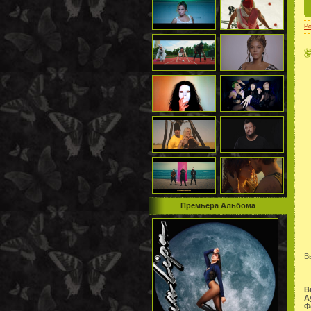
P
Премьера Альбома
В
В
А
Ф