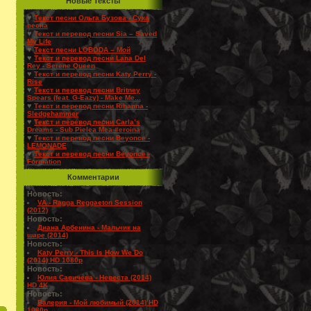
Новые Тексты
♥
Текст песни Ольга Бузова - Сука
весна
♥
Текст и перевод песни Sia – Saved
My Life
♥
Текст песни LOBODA – Мой
♥
Текст и перевод песни Lana Del
Rey - Serene Queen
♥
Текст и перевод песни Katy Perry -
Rise
♥
Текст и перевод песни Britney
Spears (feat. G-Eazy) - Make Me...
♥
Текст и перевод песни Rihanna -
Sledgehammer
♥
Текст и перевод песни Carla’s
Dreams - Sub Pielea Mea #eroina
♥
Текст и перевод песни Beyonce -
LEMONADE
♥
Текст и перевод песни Beyonce -
Formation
Комментарии
Новость:
VA - Ragga Reggaeton Session
(2012)
Новость:
Диана Арбенина - Мальчик на
шаре (2014)
Новость:
Katy Perry - This Is How We Do
(2014) HD 1080p
Новость:
Юлия Савичева - Невеста (2014)
HD 4K
Новость:
Валерия - Мой любимый (2014) HD
1080p