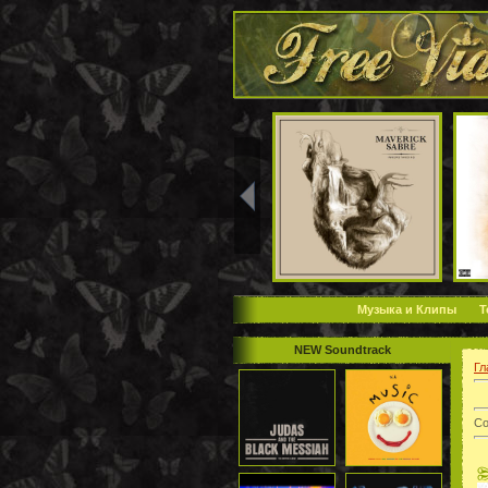
Музыка и Клипы
Т
NEW Soundtrack
Гл
Со