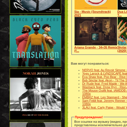
Sia - Music (Soundtrack)
Dua Li
2021
T...
Ariana Grande - 34+35 Remix
Skylar
(f...
(2020) 
Вам могут понравиться:
NERVO feat. Au Revoir Simone -
Yves Larock & LVNDSCAPE feat.
Eva Shaw feat. Poo Bear - Rise
Bob Sinclar feat. Akon - Til Th
Dr Rude feat. Fred Maple - We 
Wasback feat. Drew Ryn - Rise
The Mouse Outfit feat. IAMDDB 
1080p
EMBRZ feat. Leo Stannard - Sh
Sam Feldt feat. Jeremy Renner 
1080p
3LAU feat. Carly Paige - Would
Предупреждение!
Все ссылки на музыку (видео, п
представлены исключительно дл