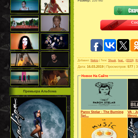
Размер:
105 Mb
Добавил
:
Nekto
|
Теги
:
Shuuk
,
feat.
,
(2019)
,
R
Дата
:
16.03.2019
|
Просмотров
:
577
|
З
Новое На Сайте
Премьера Альбома
Parov Stelar - The Burning
VA - J
Spi...
Messi.