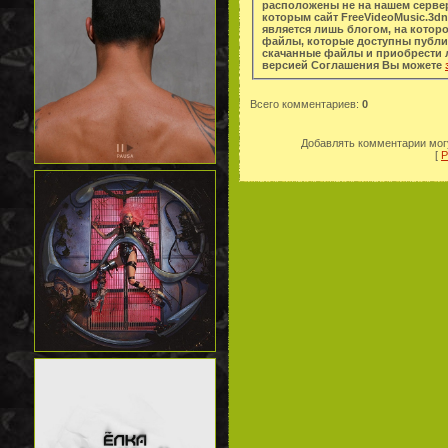
расположены не на нашем сервер
которым сайт FreeVideoMusic.3dn
является лишь блогом, на котор
файлы, которые доступны публи
скачанные файлы и приобрести легальную копи
версией Соглашения Вы можете
Всего комментариев
:
0
Добавлять комментарии могу
[
Р