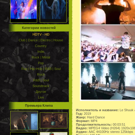
Категории новостей
HDTV - HD
Club | Dance | Electro | House
Country
Indie
Rock | Metal
Pop
Rap | Hip-Hop | R&B | Soul
Rock
R&B | Soul
Soundtrack
Другое
Live
Премьера Клипа
Исполнитель и название:
Le Shuuk &
Год:
2019
Жанр:
Hard Dance
Формат:
MP4
Продолжительность:
00:03:51
Видео:
MPEG4 Video (H264) 1920x10
Аудио:
AAC 44100Hz stereo 125kbps