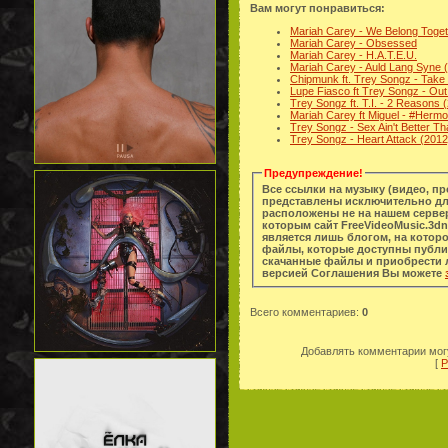
Вам могут понравиться:
Mariah Carey - We Belong Toge
Mariah Carey - Obsessed
Mariah Carey - H.A.T.E.U.
Mariah Carey - Auld Lang Syne 
Chipmunk ft. Trey Songz - Take
Lupe Fiasco ft Trey Songz - Ou
Trey Songz ft. T.I. - 2 Reasons
Mariah Carey ft Miguel - #Herm
Trey Songz - Sex Ain't Better 
Trey Songz - Heart Attack (201
Предупреждение!
Все ссылки на музыку (видео, п
представлены исключительно дл
расположены не на нашем сервер
которым сайт FreeVideoMusic.3dn
является лишь блогом, на котор
файлы, которые доступны публи
скачанные файлы и приобрести легальную копи
версией Соглашения Вы можете
Всего комментариев
:
0
Добавлять комментарии могу
[
Р