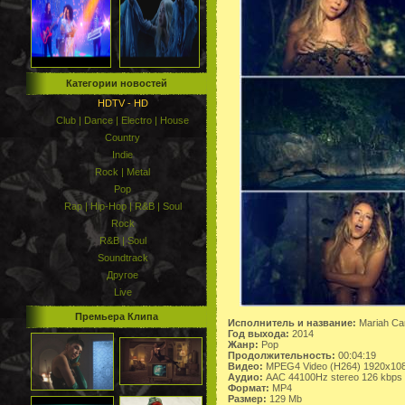
Категории новостей
HDTV - HD
Club | Dance | Electro | House
Country
Indie
Rock | Metal
Pop
Rap | Hip-Hop | R&B | Soul
Rock
R&B | Soul
Soundtrack
Другое
Live
Премьера Клипа
Исполнитель и название:
Mariah Car
Год выхода:
2014
Жанр:
Pop
Продолжительность:
00:04:19
Видео:
MPEG4 Video (H264) 1920x1080
Аудио:
AAC 44100Hz stereo 126 kbps
Формат:
MP4
Размер:
129 Mb