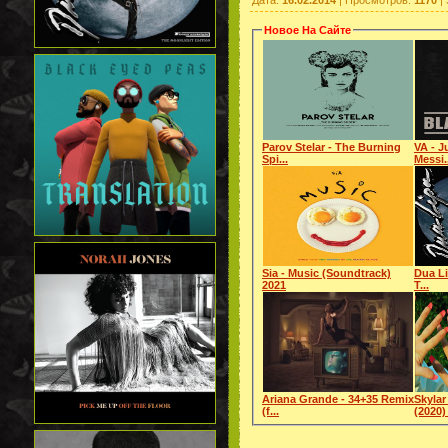
Новое На Сайте
Parov Stelar - The Burning
VA - J
Spi...
Messi.
Sia - Music (Soundtrack)
Dua Li
2021
T...
Ariana Grande - 34+35 Remix
Skylar
(f...
(2020) 