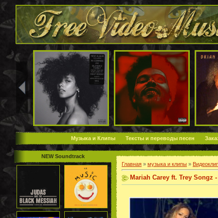
Музыка и Клипы
Тексты и переводы песен
Зака
NEW Soundtrack
Главная
»
музыка и клипы
»
Видеокли
Mariah Carey ft. Trey Songz 