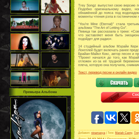
Trey Songz выпустил свою версию пос
Подобно оригинальному видео, н
обнажённой до пояса под водопадом
моменты чтения рэпа в гостиничном 
“You’re Mine (Eternal)” стала трет
альбома “The Art of Letting Go”.
Певица так рассказала о треке: «Со
что заставляет меня быть эмоцион
подойдет для радио».
14 студийный альбом Мэрайи Кери “
Лонгплей будет включать ранее предст
Брайан-Майкл Кокс, автор песен и пр
"Проект начался до того, как Мэра
отложен из-за её трудной беременно
плеча, которую она получила, снимая
Текст, перевод песни и онлайн видео
Премьера Альбома
Добавил
:
ninamasya
|
Теги
:
Mariah Carey
,
Tre
Дата
:
16.02.2014
|
Просмотров
:
1170
|