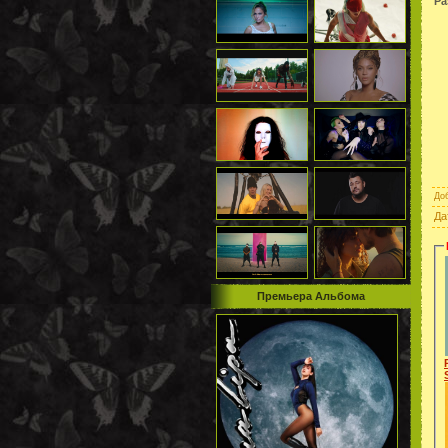
Ра
До
Да
Премьера Альбома