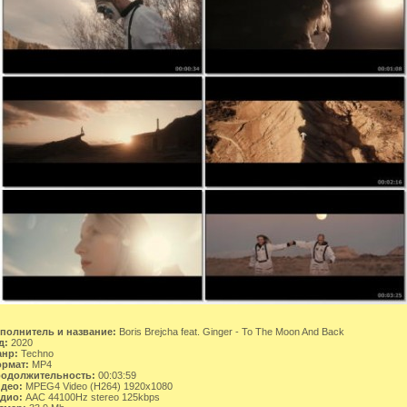
полнитель и название:
Boris Brejcha feat. Ginger - To The Moon And Back
д:
2020
нр:
Techno
рмат:
MP4
одолжительность:
00:03:59
део:
MPEG4 Video (H264) 1920x1080
дио:
AAC 44100Hz stereo 125kbps