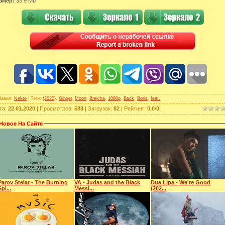
змер:
33.9 Mb
бавил
:
Nekto
|
Теги
:
(2020)
,
Ginger
,
Moon
,
Brejcha
,
1080p
,
Back
,
Boris
,
feat.
та
:
22.01.2020
|
Просмотров
:
583
|
Загрузок
:
82
|
Рейтинг
:
0.0
/
0
Новое На Сайте
Parov Stelar - The Burning
VA - Judas and the Black
Dua Lipa - We're Good
Spi...
Messi...
(202...