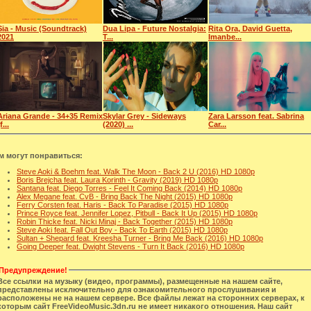
Sia - Music (Soundtrack)
Dua Lipa - Future Nostalgia:
Rita Ora, David Guetta,
2021
T...
Imanbe...
Ariana Grande - 34+35 Remix
Skylar Grey - Sideways
Zara Larsson feat. Sabrina
f...
(2020) ...
Car...
м могут понравиться:
Steve Aoki & Boehm feat. Walk The Moon - Back 2 U (2016) HD 1080p
Boris Brejcha feat. Laura Korinth - Gravity (2019) HD 1080p
Santana feat. Diego Torres - Feel It Coming Back (2014) HD 1080p
Alex Megane feat. CvB - Bring Back The Night (2015) HD 1080p
Ferry Corsten feat. Haris - Back To Paradise (2015) HD 1080p
Prince Royce feat. Jennifer Lopez, Pitbull - Back It Up (2015) HD 1080p
Robin Thicke feat. Nicki Minaj - Back Together (2015) HD 1080p
Steve Aoki feat. Fall Out Boy - Back To Earth (2015) HD 1080p
Sultan + Shepard feat. Kreesha Turner - Bring Me Back (2016) HD 1080p
Going Deeper feat. Dwight Stevens - Turn It Back (2016) HD 1080p
Предупреждение!
Все ссылки на музыку (видео, программы), размещенные на нашем сайте,
представлены исключительно для ознакомительного прослушивания и
расположены не на нашем сервере. Все файлы лежат на сторонних серверах, к
которым сайт FreeVideoMusic.3dn.ru не имеет никакого отношения. Наш сайт