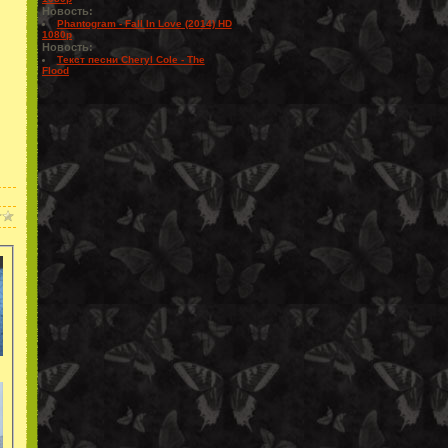
Новость:
Phantogram - Fall In Love (2014) HD
1080p
Новость:
Текст песни Cheryl Cole - The
Flood