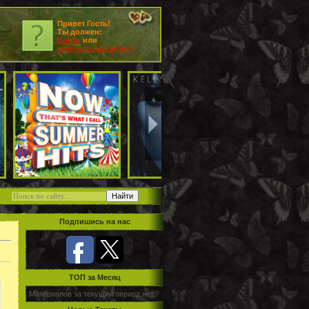
Привет Гость!
Ты должен:
Войти
или
зарегистрироваться
Подпишись на нас
TOП за Месяц
Материалов за текущий период нет.