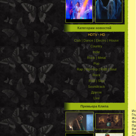
Категории новостей
HDTV - HD
Club | Dance | Electro | House
Country
Indie
Rock | Metal
Pop
Rap | Hip-Hop | R&B | Soul
Rock
R&B | Soul
Soundtrack
Другое
Live
Премьера Клипа
Ис
Го
Жа
Фо
Пр
Ви
Ау