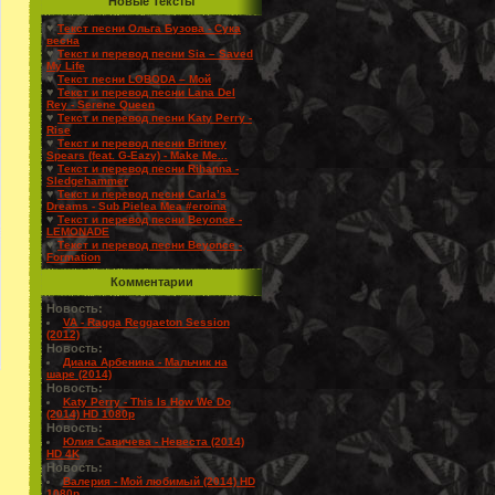
Новые Тексты
♥
Текст песни Ольга Бузова - Сука
весна
♥
Текст и перевод песни Sia – Saved
My Life
♥
Текст песни LOBODA – Мой
♥
Текст и перевод песни Lana Del
Rey - Serene Queen
♥
Текст и перевод песни Katy Perry -
Rise
♥
Текст и перевод песни Britney
Spears (feat. G-Eazy) - Make Me...
♥
Текст и перевод песни Rihanna -
Sledgehammer
♥
Текст и перевод песни Carla’s
Dreams - Sub Pielea Mea #eroina
♥
Текст и перевод песни Beyonce -
LEMONADE
♥
Текст и перевод песни Beyonce -
Formation
Комментарии
Новость:
VA - Ragga Reggaeton Session
(2012)
Новость:
Диана Арбенина - Мальчик на
шаре (2014)
Новость:
Katy Perry - This Is How We Do
(2014) HD 1080p
Новость:
Юлия Савичева - Невеста (2014)
HD 4K
Новость:
Валерия - Мой любимый (2014) HD
1080p