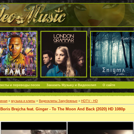
ексты и переводы песен
Заказать Музыку и Видеоклип
О сайте
авная
»
музыка и клипы
»
Видеоклипы Зарубежные
»
HDTV - HD
Boris Brejcha feat. Ginger - To The Moon And Back (2020) HD 1080p