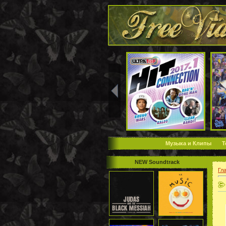
Музыка и Клипы
Т
NEW Soundtrack
Гл