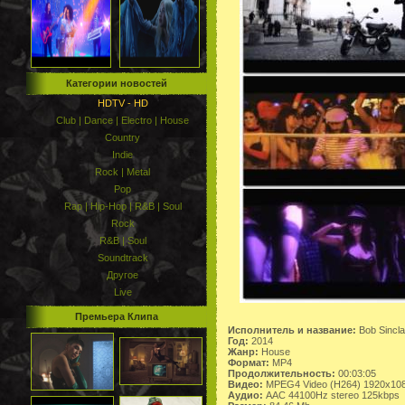
Категории новостей
HDTV - HD
Club | Dance | Electro | House
Country
Indie
Rock | Metal
Pop
Rap | Hip-Hop | R&B | Soul
Rock
R&B | Soul
Soundtrack
Другое
Live
Премьера Клипа
Исполнитель и название:
Bob Sincl
Год:
2014
Жанр:
House
Формат:
MP4
Продолжительность:
00:03:05
Видео:
MPEG4 Video (H264) 1920x108
Аудио:
AAC 44100Hz stereo 125kbps