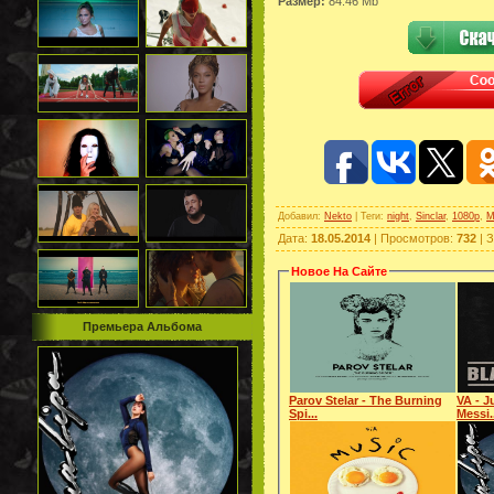
Размер:
84.46 Mb
Добавил
:
Nekto
|
Теги
:
night
,
Sinclar
,
1080p
,
M
Дата
:
18.05.2014
|
Просмотров
:
732
|
З
Новое На Сайте
Премьера Альбома
Parov Stelar - The Burning
VA - J
Spi...
Messi.