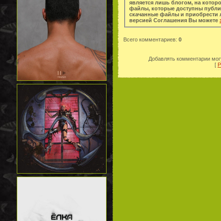
является лишь блогом, на котор
файлы, которые доступны публи
скачанные файлы и приобрести легальную копи
версией Соглашения Вы можете
Всего комментариев
:
0
Добавлять комментарии могу
[
Р