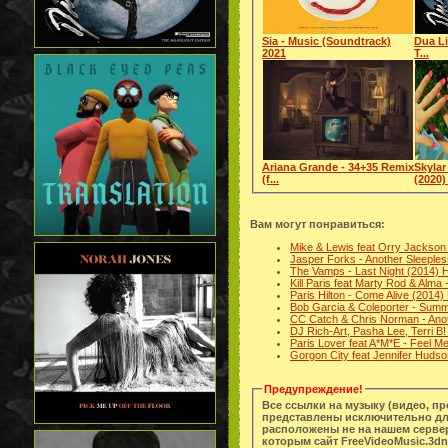
Sia - Music (Soundtrack)
Dua Li
2021
T...
Ariana Grande - 34+35 Remix
Skylar
(f...
(2020) 
Вам могут понравиться:
Mike & Lewis feat Orry Jackson
Jasper Forks - Another Sleeple
The Vamps - Last Night (2014)
Kill Paris feat Marty Rod & Alma
Paris Hilton - Come Alive (2014
Bob Garcia & Coleporter - Sum
CC Catch & Chris Norman - Anot
DJ Rich-Art, Pasha Lee, Terri B
Paris Lover feat A*M*E - Feel 
Gorgon City feat Jennifer Hudso
Предупреждение!
Все ссылки на музыку (видео, п
представлены исключительно дл
расположены не на нашем сервер
которым сайт FreeVideoMusic.3dn