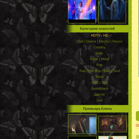
Категории новостей
HDTV - HD
Club | Dance | Electro | House
Country
Indie
Rock | Metal
Pop
Rap | Hip-Hop | R&B | Soul
Rock
R&B | Soul
Soundtrack
Другое
Live
Премьера Клипа
H