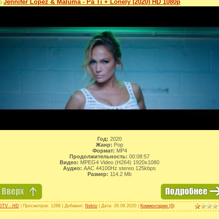
Jennifer Lopez & Maluma - Pa Ti + Lonely (2020) HD 1080p
Год:
2020
Жанр:
Pop
Формат:
MP4
Продолжительность:
00:08:57
Видео:
MPEG4 Video (H264) 1920x1080
Аудио:
AAC 44100Hz stereo 125kbps
Размер:
114.2 Mb
DTV - HD
| Просмотров: 1288 | Добавил:
Nekto
| Дата:
26.09.2020
|
Комментарии (0)