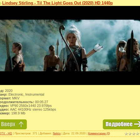
Lindsey Stirling - Til The Light Goes Out (2020) HD 1440p
од:
2020
анр:
Electronic, Instrumental
ормат:
MKV
родолжительность:
00:05:27
идео:
VP90 2560x1440 23.976fps
удио:
AAC 44100Hz stereo 125kbps
азмер:
198.9 Mb
DTV - HD
| Просмотров: 371 | Добавил:
Nekto
| Дата:
22.09.2020
|
Комментарии (0)