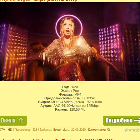
Год:
2020
Жанр:
Pop
Формат:
MP4
Продолжительность:
00:03:41
Видео:
MPEG4 Video (H264) 1920x1080
Аудио:
AAC 44100Hz stereo 125kbps
Размер:
120.58 Mb
DTV - HD
| Просмотров: 423 | Добавил:
Nekto
| Дата:
26.09.2020
|
Комментарии (0)