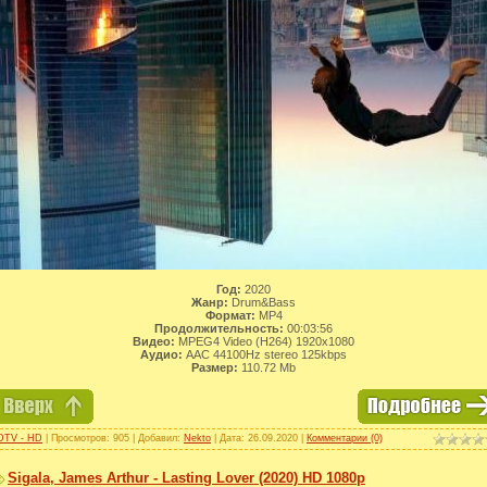
Год:
2020
Жанр:
Drum&Bass
Формат:
MP4
Продолжительность:
00:03:56
Видео:
MPEG4 Video (H264) 1920x1080
Аудио:
AAC 44100Hz stereo 125kbps
Размер:
110.72 Mb
DTV - HD
| Просмотров: 905 | Добавил:
Nekto
| Дата:
26.09.2020
|
Комментарии (0)
Sigala, James Arthur - Lasting Lover (2020) HD 1080p