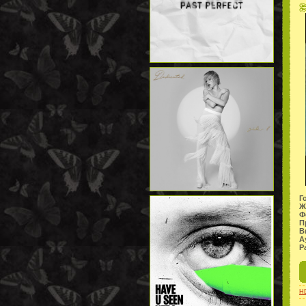
Г
Ж
Ф
П
В
А
Р
H