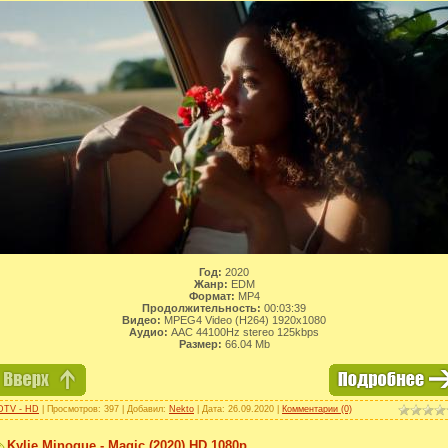
Год:
2020
Жанр:
EDM
Формат:
MP4
Продолжительность:
00:03:39
Видео:
MPEG4 Video (H264) 1920x1080
Аудио:
AAC 44100Hz stereo 125kbps
Размер:
66.04 Mb
DTV - HD
| Просмотров: 397 | Добавил:
Nekto
| Дата:
26.09.2020
|
Комментарии (0)
Kylie Minogue - Magic (2020) HD 1080p