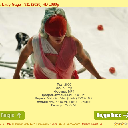
Lady Gaga - 911 (2020) HD 1080p
Год:
2020
Жанр:
Pop
Формат:
MP4
Продолжительность:
00:04:43
Видео:
MPEG4 Video (H264) 1920x1080
Аудио:
AAC 44100Hz stereo 125kbps
Размер:
75.75 Mb
DTV - HD
| Просмотров: 1274 | Добавил:
Nekto
| Дата:
19.09.2020
|
Комментарии (0)