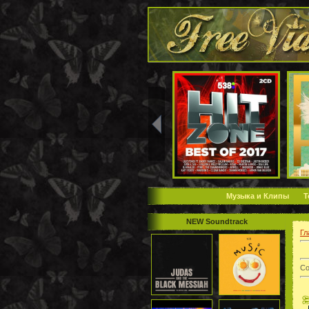
Музыка и Клипы
Т
NEW Soundtrack
Гл
Со