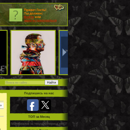
Привет Гость!
Ты должен:
Войти
или
зарегистрироваться
Подпишись на нас
»
TOП за Месяц
Материалов за текущий период нет.