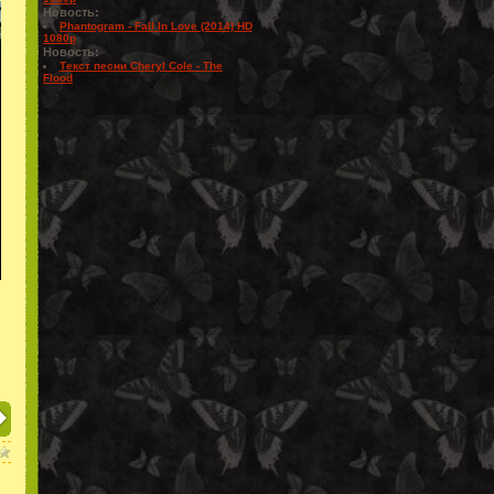
Новость:
Phantogram - Fall In Love (2014) HD
1080p
Новость:
Текст песни Cheryl Cole - The
Flood