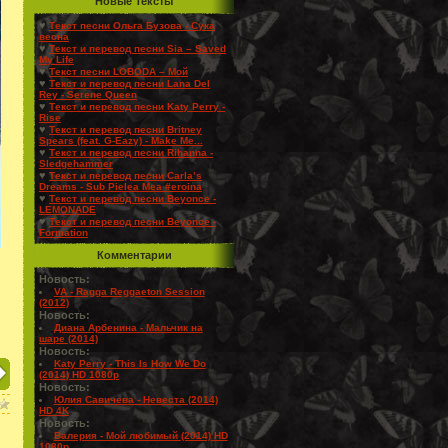
Новые Тексты
♥
Текст песни Ольга Бузова - Сука
весна
♥
Текст и перевод песни Sia – Saved
My Life
♥
Текст песни LOBODA – Мой
♥
Текст и перевод песни Lana Del
Rey - Serene Queen
♥
Текст и перевод песни Katy Perry -
Rise
♥
Текст и перевод песни Britney
Spears (feat. G-Eazy) - Make Me...
♥
Текст и перевод песни Rihanna -
Sledgehammer
♥
Текст и перевод песни Carla’s
Dreams - Sub Pielea Mea #eroina
♥
Текст и перевод песни Beyonce -
LEMONADE
♥
Текст и перевод песни Beyonce -
Formation
Комментарии
Новость:
VA - Ragga Reggaeton Session
(2012)
Новость:
Диана Арбенина - Мальчик на
шаре (2014)
Новость:
Katy Perry - This Is How We Do
(2014) HD 1080p
Новость:
Юлия Савичева - Невеста (2014)
HD 4K
Новость:
Валерия - Мой любимый (2014) HD
1080p