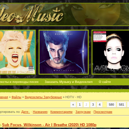
ексты и переводы песен
Заказать Музыку и Видеоклип
О сайте
авная
»
Файлы
»
Видеоклипы Зарубежные
» HDTV - HD
«
1
2
3
4
...
580
581
ртировать по
:
Дате
·
Названию
·
Комментариям
·
Загрузкам
·
Просмотрам
Sub Focus, Wilkinson - Air I Breathe (2020) HD 1080p