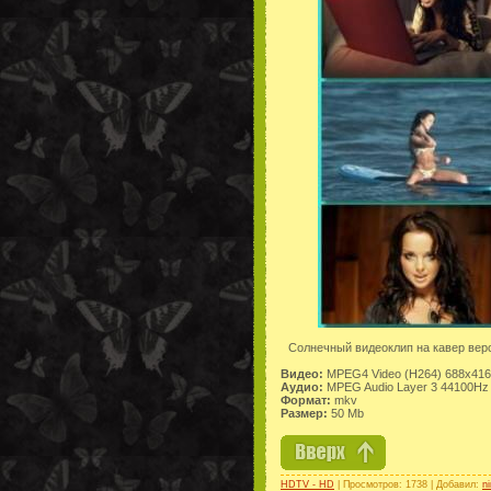
Солнечный видеоклип на кавер ве
Видео:
MPEG4 Video (H264) 688x416 
Аудио:
MPEG Audio Layer 3 44100Hz 
Формат:
mkv
Размер:
50 Mb
HDTV - HD
| Просмотров: 1738 | Добавил:
n