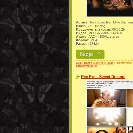
Артист:
Tom Boxer feat. Mike Diamon
Название:
Dancing
Продолжительность:
00:03:29
Видео:
MPEG4 Video 656x480
Аудио:
AAC 44100Hz stereo
Формат:
MP4
Размер:
73 Mb
Club | Dance | Electro | House
| Просмотров: 
Комментарии (0)
Rec Pro - Sweet Dreams