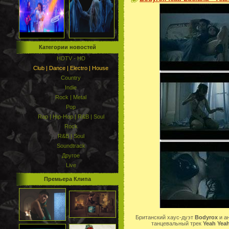
Категории новостей
HDTV - HD
Club | Dance | Electro | House
Country
Indie
Rock | Metal
Pop
Rap | Hip-Hop | R&B | Soul
Rock
R&B | Soul
Soundtrack
Другое
Live
Премьера Клипа
Британский хаус-дуэт
Bodyrox
и а
танцевальный трек
Yeah Yea