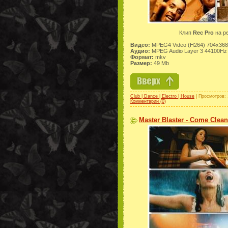
Клип
Rec Pro
на р
Видео:
MPEG4 Video (H264) 704x368 
Аудио:
MPEG Audio Layer 3 44100Hz 
Формат:
mkv
Размер:
49 Mb
Club | Dance | Electro | House
| Просмотров: 
Комментарии (0)
Master Blaster - Come Clean