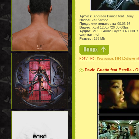
Артист:
Andreea Banica feat. Dony
Название:
Samba
Продолжительность:
00:03:16
Видео:
Xvid 1280x720 30.00fps
Аудио:
MPEG Audio Layer 3 48000Hz 
Формат:
avi
Размер:
188 Mb
HDTV - HD
| Просмотров: 1886 | Добавил:
n
David Guetta feat Estelle - 