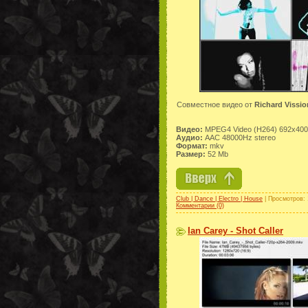
Совместное видео от
Richard Vissio
Видео:
MPEG4 Video (H264) 692x400
Аудио:
AAC 48000Hz stereo
Формат:
mkv
Размер:
52 Mb
Club | Dance | Electro | House
| Просмотров: 
Комментарии (0)
Ian Carey - Shot Caller