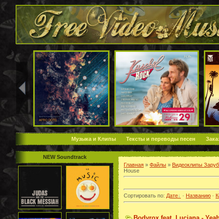
Музыка и Клипы
Тексты и переводы песен
Зака
NEW Soundtrack
Главная
»
Файлы
»
Видеоклипы Зару
House
Сортировать по
:
Дате
·
Названию
·
К
Bodyrox feat. Luciana - Yea