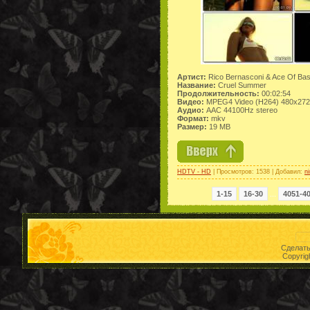
Артист:
Rico Bernasconi & Ace Of Ba
Название:
Cruel Summer
Продолжительность:
00:02:54
Видео:
MPEG4 Video (H264) 480x272
Аудио:
AAC 44100Hz stereo
Формат:
mkv
Размер:
19 MB
HDTV - HD
| Просмотров: 1538 | Добавил:
n
1-15
16-30
...
4051-4
Сделат
Copyrig