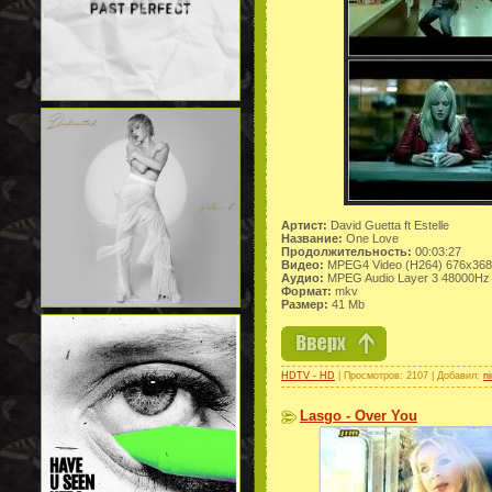
Артист:
David Guetta ft Estelle
Название:
One Love
Продолжительность:
00:03:27
Видео:
MPEG4 Video (H264) 676x368 
Аудио:
MPEG Audio Layer 3 48000Hz 
Формат:
mkv
Размер:
41 Mb
HDTV - HD
| Просмотров: 2107 | Добавил:
n
Lasgo - Over You