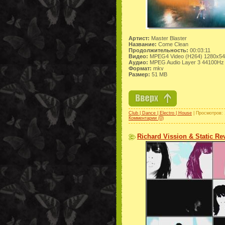
Артист:
Master Blaster
Название:
Come Clean
Продолжительность:
00:03:11
Видео:
MPEG4 Video (H264) 1280x54
Аудио:
MPEG Audio Layer 3 44100Hz 
Формат:
mkv
Размер:
51 MB
Club | Dance | Electro | House
| Просмотров: 
Комментарии (0)
Richard Vission & Static Rev