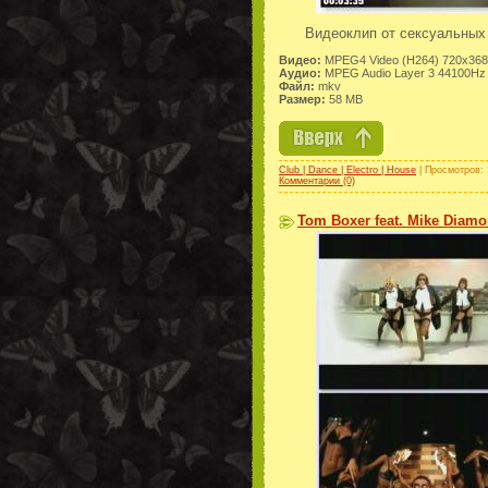
Видеоклип от сексуальных
Видео:
MPEG4 Video (H264) 720x368 
Аудио:
MPEG Audio Layer 3 44100Hz 
Файл:
mkv
Размер:
58 MB
Club | Dance | Electro | House
| Просмотров: 
Комментарии (0)
Tom Boxer feat. Mike Diamo