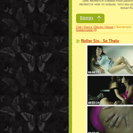
Трек является совместной работо
является чем-то новым, чего мы р
вокал K
Club | Dance | Electro | House
| Просмотров: 
Комментарии (0)
Roller Sis - Se Thelo