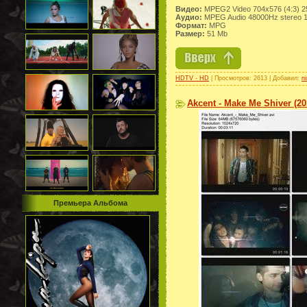
Видео:
MPEG2 Video 704x576 (4:3) 2
Аудио:
MPEG Audio 48000Hz stereo 
Формат:
MPG
Размер:
51 Mb
HDTV - HD
| Просмотров: 2613 | Добавил:
n
Akcent - Make Me Shiver (2
Премьера Альбома