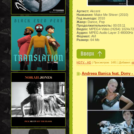
Артист:
Akcent
Название:
Make Me Shiver (2010)
Год выхода:
2010
Жанр:
Dance, Pop
Продолжительность:
00:03:11
Видео:
MPEG4 Video (H264) 1024x72
Аудио:
MPEG Audio Layer 3 48000Hz
Формат:
AVI
Размер:
64 Mb
HDTV - HD
| Просмотров: 1481 | Добавил:
n
Andreea Banica feat. Dony 