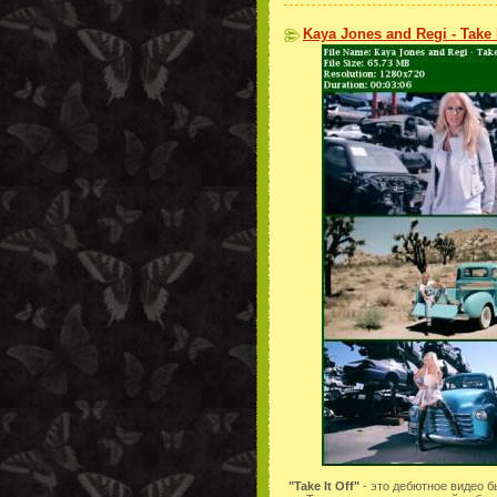
Kaya Jones and Regi - Take I
"Take It Off"
- это дебютное видео б