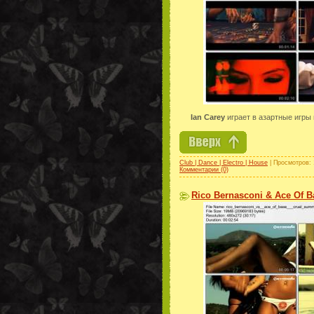
Ian Carey
играет в азартные игры
Club | Dance | Electro | House
| Просмотров: 
Комментарии (0)
Rico Bernasconi & Ace Of B