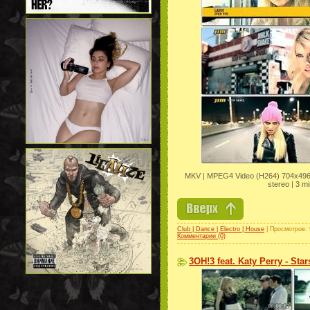
MKV | MPEG4 Video (H264) 704x496 
stereo | 3 mi
Club | Dance | Electro | House
| Просмотров: 
Комментарии (0)
3OH!3 feat. Katy Perry - Star