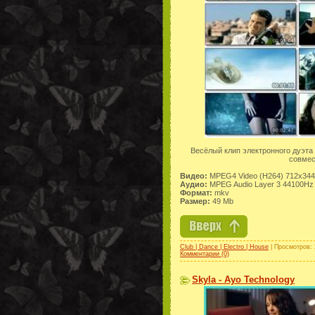
Весёлый клип электронного дуэта
совме
Видео:
MPEG4 Video (H264) 712x344
Аудио:
MPEG Audio Layer 3 44100Hz 
Формат:
mkv
Размер:
49 Mb
Club | Dance | Electro | House
| Просмотров: 
Комментарии (0)
Skyla - Ayo Technology