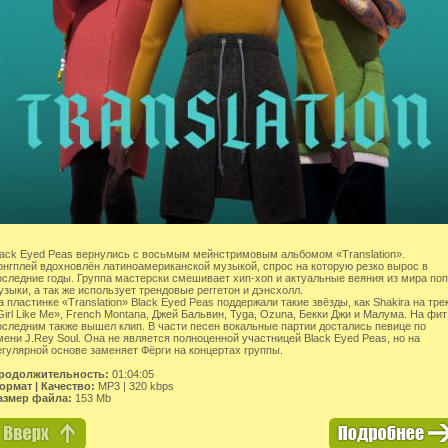
lack Eyed Peas вернулись с восьмым мейнстримовым альбомом «Translation».
онгплей вдохновлён латиноамериканской музыкой, спрос на которую резко вырос в
оследние годы. Группа мастерски смешивает хип-хоп и актуальные веяния из мира поп
узыки, а так же использует трендовые реггетон и дэнсхолл.
а пластинке «Translation» Black Eyed Peas поддержали такие звёзды, как Shakira на тре
Girl Like Me», French Montana, Джей Бальвин, Tyga, Ozuna, Бекки Джи и Малума. На фит
оследним также вышел клип. В части песен вокальные партии достались певице по
мени J.Rey Soul. Она не является полноценной участницей Black Eyed Peas, но на
егулярной основе заменяет Фёрги на концертах группы.
родолжительность:
01:04:05
ормат | Качество:
MP3 | 320 kbps
азмер файла:
153 Mb