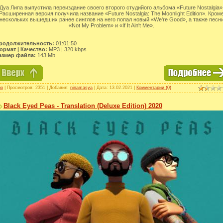
Дуа Липа выпустила переиздание своего второго студийого альбома «Future Nostalgia»
Расширенная версия получила название «Future Nostalgia: The Moonlight Edition». Кром
нескольких вышедших ранее синглов на него попал новый «We're Good», а также песн
«Not My Problem» и «If It Ain't Me».
родолжительность:
01:01:50
ормат | Качество:
MP3 | 320 kbps
азмер файла:
143 Mb
op
| Просмотров: 2351 | Добавил:
ninamasya
| Дата:
13.02.2021
|
Комментарии (0)
Black Eyed Peas - Translation (Deluxe Edition) 2020