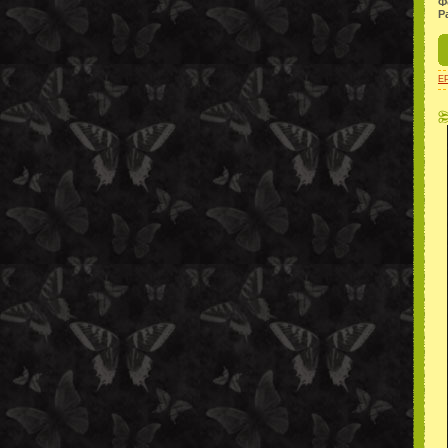
Ф
Р
E