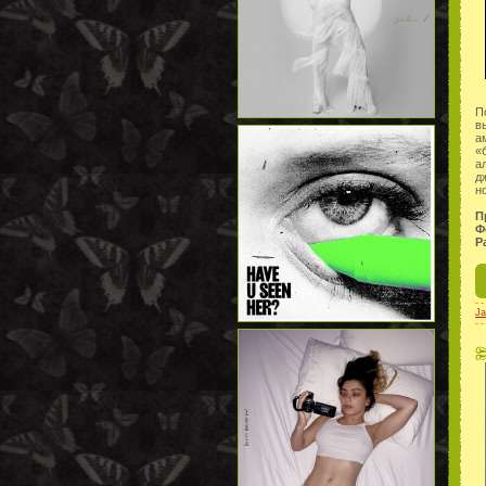
П
в
а
«
а
д
н
П
Ф
Р
Ja