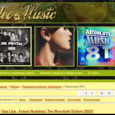
ексты и переводы песен
Заказать Музыку и Видеоклип
О сайте
авная
»
Файлы
»
Премьеры Клипов | Альбомов
» Премьеры MP3
1
2
3
...
11
12
ртировать по
:
Дате
·
Названию
·
Комментариям
·
Загрузкам
·
Просмотрам
Dua Lipa - Future Nostalgia: The Moonlight Edition (2021)