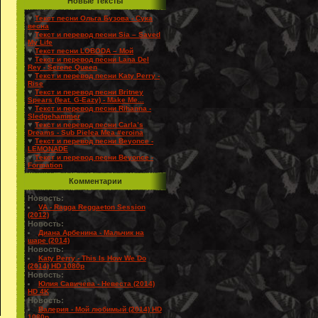
Новые Тексты
♥
Текст песни Ольга Бузова - Сука
весна
♥
Текст и перевод песни Sia – Saved
My Life
♥
Текст песни LOBODA – Мой
♥
Текст и перевод песни Lana Del
Rey - Serene Queen
♥
Текст и перевод песни Katy Perry -
Rise
♥
Текст и перевод песни Britney
Spears (feat. G-Eazy) - Make Me...
♥
Текст и перевод песни Rihanna -
Sledgehammer
♥
Текст и перевод песни Carla’s
Dreams - Sub Pielea Mea #eroina
♥
Текст и перевод песни Beyonce -
LEMONADE
♥
Текст и перевод песни Beyonce -
Formation
Комментарии
Новость:
VA - Ragga Reggaeton Session
(2012)
Новость:
Диана Арбенина - Мальчик на
шаре (2014)
Новость:
Katy Perry - This Is How We Do
(2014) HD 1080p
Новость:
Юлия Савичева - Невеста (2014)
HD 4K
Новость:
Валерия - Мой любимый (2014) HD
1080p