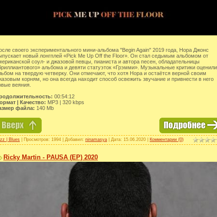
осле своего экспериментального мини-альбома "Begin Again" 2019 года, Нора Джонс
ыпускает новый лонгплей «Pick Me Up Off the Floor». Он стал седьмым альбомом от
мериканской соул- и джазовой певцы, пианиста и автора песен, обладательницы
бриллиантового» альбома и девяти статуэток «Грэмми». Музыкальные критики оценили
льбом на твердую четверку. Они отмечают, что хотя Нора и остаётся верной своим
жазовым корням, но она всегда находит способ освежить звучание и привнести в него
овые веяния.
родолжительность:
00:54:12
ормат | Качество:
MP3 | 320 kbps
азмер файла:
140 Mb
zz | Blues
| Просмотров: 1994 | Добавил:
ninamasya
| Дата:
15.06.2020
|
Комментарии (0)
Ricky Martin - PAUSA (EP) 2020