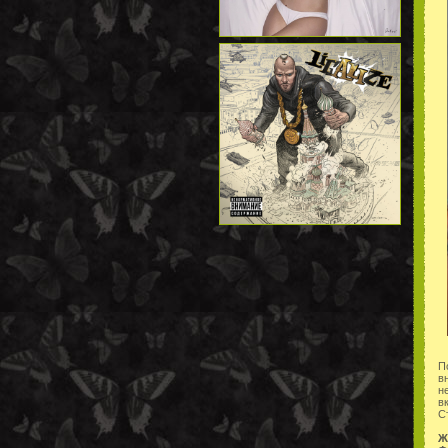
П
в
н
в
С
Ж