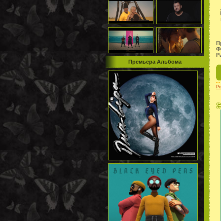
П
Ф
Р
Премьера Альбома
P