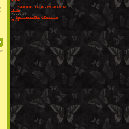
Новость:
.
Phantogram - Fall In Love (2014) HD
е
1080p
и
Новость:
Текст песни Cheryl Cole - The
Flood