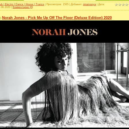
ub | Electro | Dance | House | Trance
| Просмотров: 1565 | Добавил:
ninamasya
| Дата:
.06.2020
|
Комментарии (0)
Norah Jones - Pick Me Up Off The Floor (Deluxe Edition) 2020