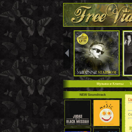
Музыка и Клипы
Т
NEW Soundtrack
Гл
Со