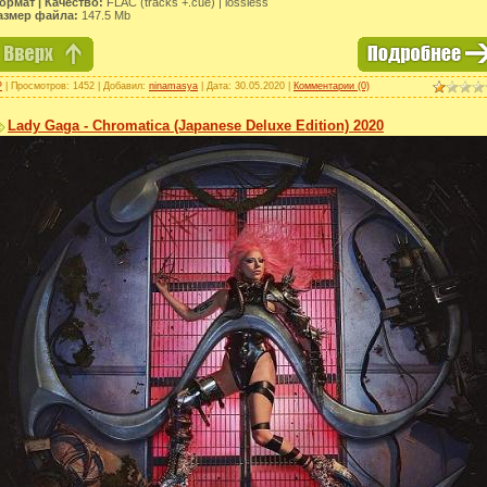
ормат | Качество:
FLAC (tracks +.cue) | lossless
азмер файла:
147.5 Mb
P
| Просмотров: 1452 | Добавил:
ninamasya
| Дата:
30.05.2020
|
Комментарии (0)
Lady Gaga - Chromatica (Japanese Deluxe Edition) 2020