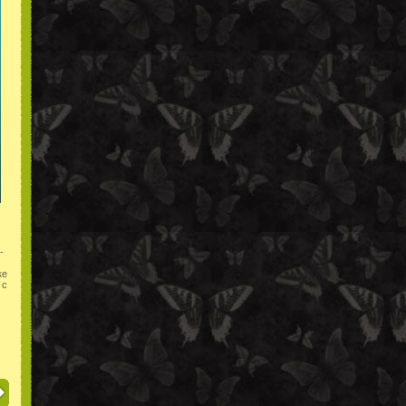
-
ке
 с