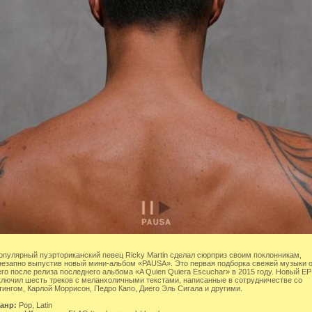
опулярный пуэрториканский певец Ricky Martin сделал сюрприз своим поклонникам,
незапно выпустив новый мини-альбом «PAUSA». Это первая подборка свежей музыки 
его после релиза последнего альбома «A Quien Quiera Escuchar» в 2015 году. Новый EP
ключил шесть треков с меланхоличными текстами, написанные в сотрудничестве со
тингом, Карлой Моррисон, Педро Капо, Диего Эль Сигала и другими.
анр:
Pop, Latin