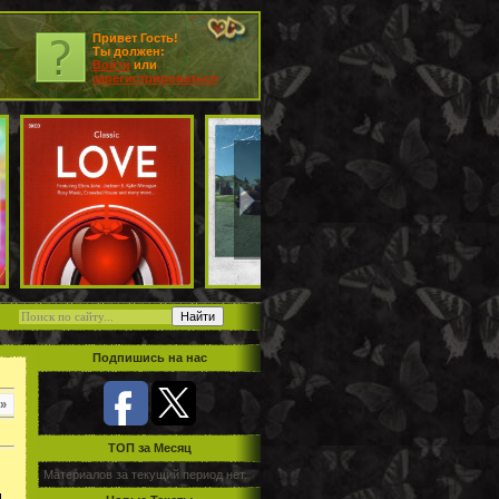
Привет Гость!
Ты должен:
Войти
или
зарегистрироваться
Подпишись на нас
»
TOП за Месяц
Материалов за текущий период нет.