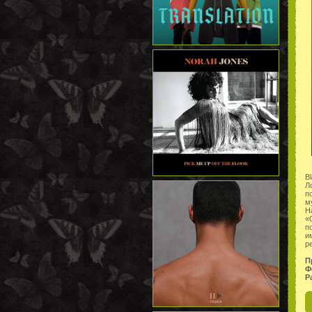
B
Л
п
м
Н
«
п
и
р
П
Ф
Р