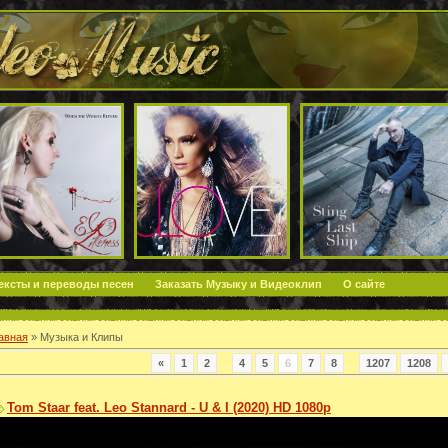
ексты и переводы песен
Заказать Музыку и Видеоклип
О сайте
авная
»
Музыка и Клипы
«
1
2
...
4
5
6
7
8
...
1207
1208
Tom Staar feat. Leo Stannard - U & I (2020) HD 1080p