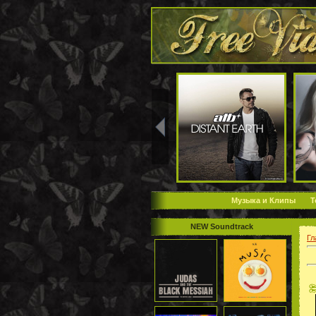
Музыка и Клипы
Т
NEW Soundtrack
Гл