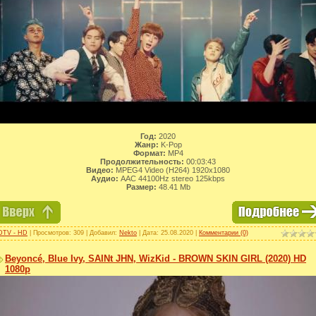
Год:
2020
Жанр:
K-Pop
Формат:
MP4
Продолжительность:
00:03:43
Видео:
MPEG4 Video (H264) 1920x1080
Аудио:
AAC 44100Hz stereo 125kbps
Размер:
48.41 Mb
DTV - HD
| Просмотров: 309 | Добавил:
Nekto
| Дата:
25.08.2020
|
Комментарии (0)
Beyoncé, Blue Ivy, SAINt JHN, WizKid - BROWN SKIN GIRL (2020) HD
1080p