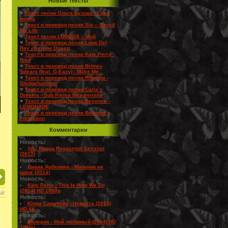
Новые Тексты
♥
Текст песни Ольга Бузова - Сука
весна
♥
Текст и перевод песни Sia – Saved
My Life
♥
Текст песни LOBODA – Мой
♥
Текст и перевод песни Lana Del
Rey - Serene Queen
♥
Текст и перевод песни Katy Perry -
Rise
♥
Текст и перевод песни Britney
Spears (feat. G-Eazy) - Make Me...
♥
Текст и перевод песни Rihanna -
Sledgehammer
♥
Текст и перевод песни Carla’s
Dreams - Sub Pielea Mea #eroina
♥
Текст и перевод песни Beyonce -
LEMONADE
♥
Текст и перевод песни Beyonce -
Formation
Комментарии
Новость:
VA - Ragga Reggaeton Session
(2012)
Новость:
Диана Арбенина - Мальчик на
шаре (2014)
Новость:
Katy Perry - This Is How We Do
(2014) HD 1080p
Новость:
Юлия Савичева - Невеста (2014)
HD 4K
Новость:
Валерия - Мой любимый (2014) HD
1080p