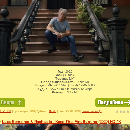
Год:
2020
Жанр:
Rock
Формат:
MP4
Продолжительность:
00:04:59
Видео:
MPEG4 Video (H264) 1920x1080
Аудио:
AAC 44100Hz stereo 125kbps
Размер:
133.7 Mb
DTV - HD
| Просмотров: 338 | Добавил:
Nekto
| Дата:
26.08.2020
|
Комментарии (0)
Luca Schreiner & Raphaella - Keep This Fire Burning (2020) HD 4K