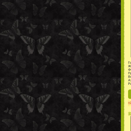
Г
Ж
Ф
П
В
А
Р
H