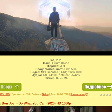
Год:
2020
Жанр:
Future House
Формат:
MP4
Продолжительность:
00:05:04
Видео:
MPEG4 Video (H264) 1920x1080
Аудио:
AAC 44100Hz stereo 125kbps
Размер:
82.75 Mb
DTV - HD
| Просмотров: 324 | Добавил:
Nekto
| Дата:
26.08.2020
|
Комментарии (0)
Bon Jovi - Do What You Can (2020) HD 1080p