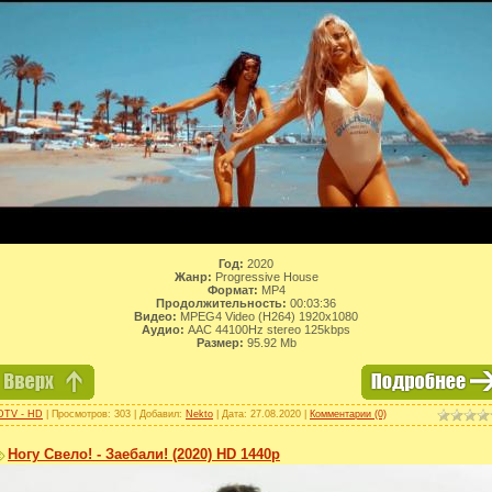
Год:
2020
Жанр:
Progressive House
Формат:
MP4
Продолжительность:
00:03:36
Видео:
MPEG4 Video (H264) 1920x1080
Аудио:
AAC 44100Hz stereo 125kbps
Размер:
95.92 Mb
DTV - HD
| Просмотров: 303 | Добавил:
Nekto
| Дата:
27.08.2020
|
Комментарии (0)
Ногу Свело! - Заебали! (2020) HD 1440p