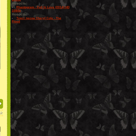
Новость:
Phantogram - Fall In Love (2014) HD
1080p
Новость:
Текст песни Cheryl Cole - The
Flood