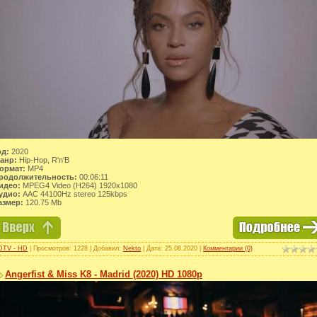
од:
2020
анр:
Hip-Hop, R'n'B
ормат:
MP4
родолжительность:
00:06:11
идео:
MPEG4 Video (H264) 1920x1080
удио:
AAC 44100Hz stereo 125kbps
азмер:
120.75 Mb
DTV - HD
| Просмотров: 1228 | Добавил:
Nekto
| Дата:
25.08.2020
|
Комментарии (0)
Angerfist & Miss K8 - Madrid (2020) HD 1080p