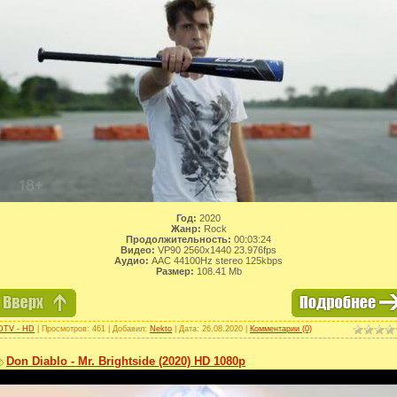
Год:
2020
Жанр:
Rock
Продолжительность:
00:03:24
Видео:
VP90 2560x1440 23.976fps
Аудио:
AAC 44100Hz stereo 125kbps
Размер:
108.41 Mb
DTV - HD
| Просмотров: 461 | Добавил:
Nekto
| Дата:
26.08.2020
|
Комментарии (0)
Don Diablo - Mr. Brightside (2020) HD 1080p