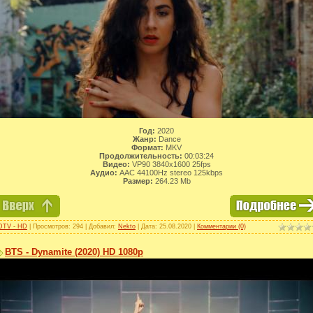
Год:
2020
Жанр:
Dance
Формат:
MKV
Продолжительность:
00:03:24
Видео:
VP90 3840x1600 25fps
Аудио:
AAC 44100Hz stereo 125kbps
Размер:
264.23 Mb
DTV - HD
| Просмотров: 294 | Добавил:
Nekto
| Дата:
25.08.2020
|
Комментарии (0)
BTS - Dynamite (2020) HD 1080p