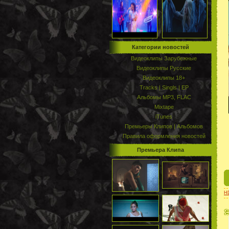
Категории новостей
Видеоклипы Зарубежные
Видеоклипы Русские
Видеоклипы 18+
Tracks | Singls | EP
Альбомы MP3, FLAC
Mixtape
iTunes
Премьеры Клипов | Альбомов
Правила оформления новостей
Премьера Клипа
H