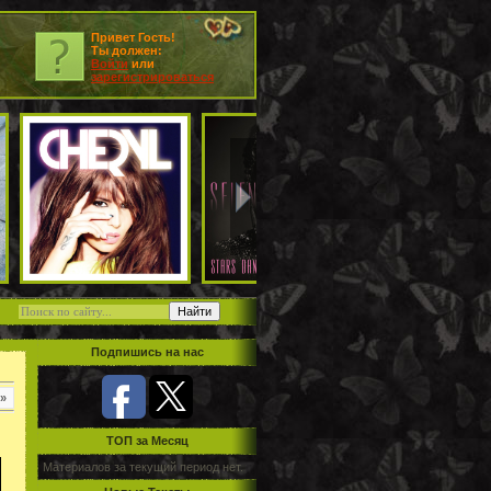
Привет Гость!
Ты должен:
Войти
или
зарегистрироваться
Подпишись на нас
»
TOП за Месяц
Материалов за текущий период нет.