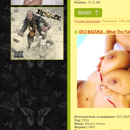
Размер:
73.11 Mb
Русские Uncensored
| Просмотров: 1464 | Д
DVJ BAZUKA - What The Fak
Исполнитель и название:
DVJ BAZU
Год:
2016
Жанр:
Electro House
Формат:
MP4