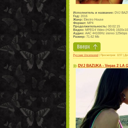
Исполнитель и название:
DVJ BAZU
Год:
2016
Жанр:
Electro House
Формат:
MP4
Продолжительность:
00:02:15
Видео:
MPEG4 Video (H264) 1920x10
Аудио:
AAC 44100Hz stereo 125kbps
Размер:
71.62 Mb
Русские Uncensored
| Просмотров: 1157 | Д
DVJ BAZUKA - Vegas 2 LA (