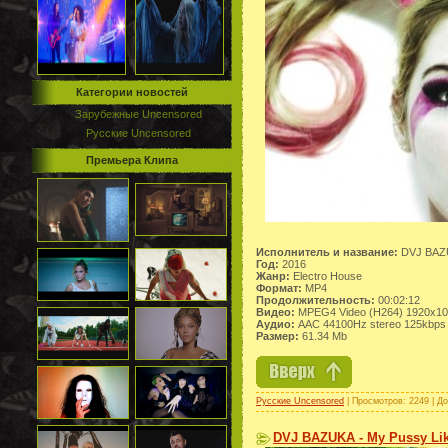
Категории новостей
Зарубежные Uncensored
Русские Uncensored
Премьера Клипа
Исполнитель и название:
DVJ BAZU
Год:
2016
Жанр:
Electro House
Формат:
MP4
Продолжительность:
00:02:12
Видео:
MPEG4 Video (H264) 1920x10
Аудио:
AAC 44100Hz stereo 125kbps
Размер:
61.34 Mb
Русские Uncensored
| Просмотров: 2249 | Д
DVJ BAZUKA - My Pussy Like