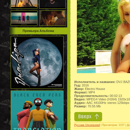
Премьера Альбома
Исполнитель и название:
DVJ BAZUK
Год:
2016
Жанр:
Electro House
Формат:
MP4
Продолжительность:
00:02:13
Видео:
MPEG4 Video (H264) 1920x10
Аудио:
AAC 44100Hz stereo 125kbps
Размер:
70.55 Mb
Русские Uncensored
| Просмотров: 2157 | Д