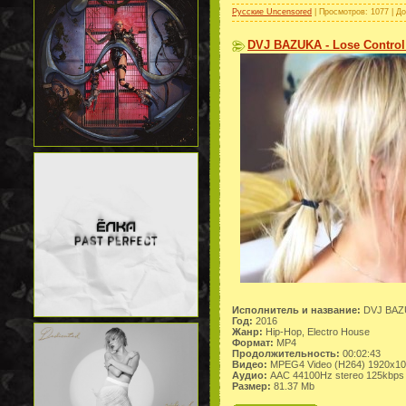
Русские Uncensored
| Просмотров: 1077 | Д
DVJ BAZUKA - Lose Control
Исполнитель и название:
DVJ BAZU
Год:
2016
Жанр:
Hip-Hop, Electro House
Формат:
MP4
Продолжительность:
00:02:43
Видео:
MPEG4 Video (H264) 1920x10
Аудио:
AAC 44100Hz stereo 125kbps
Размер:
81.37 Mb