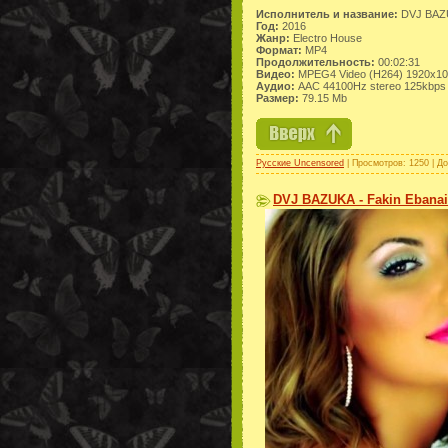
Исполнитель и название:
DVJ BAZU
Год:
2016
Жанр:
Electro House
Формат:
MP4
Продолжительность:
00:02:31
Видео:
MPEG4 Video (H264) 1920x10
Аудио:
AAC 44100Hz stereo 125kbps
Размер:
79.15 Mb
Русские Uncensored
| Просмотров: 1250 | Д
DVJ BAZUKA - Fakin Ebanai