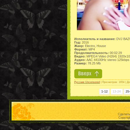
Исполнитель и название:
DVJ BAZU
Год:
2016
Жанр:
Electro, House
Формат:
MP4
Продолжительность:
00:02:29
Видео:
MPEG4 Video (H264) 1920x10
Аудио:
AAC 44100Hz stereo 125kbps
Размер:
78.25 Mb
Русские Uncensored
| Просмотров: 1654 | Д
1-12
13-24
25
Сделат
Copyrig