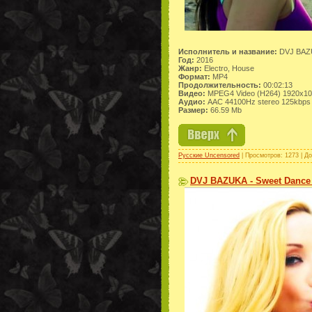
Исполнитель и название:
DVJ BAZU
Год:
2016
Жанр:
Electro, House
Формат:
MP4
Продолжительность:
00:02:13
Видео:
MPEG4 Video (H264) 1920x10
Аудио:
AAC 44100Hz stereo 125kbps
Размер:
66.59 Mb
Русские Uncensored
| Просмотров: 1273 | Д
DVJ BAZUKA - Sweet Dance 