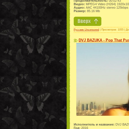
Продолжительность:
00:02:43
Видео:
MPEG4 Video (H264) 1920x10
Аудио:
AAC 44100Hz stereo 125kbps
Размер:
85.16 Mb
Русские Uncensored
| Просмотров: 1055 | Д
DVJ BAZUKA - Pop That Pus
Исполнитель и название:
DVJ BAZU
Год:
2016