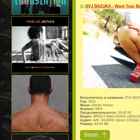
DVJ BAZUKA - Want Your Bo
Исполнитель и название:
DVJ BAZU
Год:
2016
Жанр:
Electro House
Формат:
MP4
Продолжительность:
00:02:43
Видео:
MPEG4 Video (H264) 1920x10
Аудио:
AAC 44100Hz stereo 125kbps
Размер:
84.84 Mb