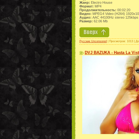
Жанр:
Electro House
Формат:
MP4
Продолжительность:
00:02:20
Видео:
MPEG4 Video (H264) 1920x10
Аудио:
AAC 44100Hz stereo 125kbps
Размер:
62.06 Mb
Русские Uncensored
| Просмотров: 1013 | Д
DVJ BAZUKA - Hasta La Vist