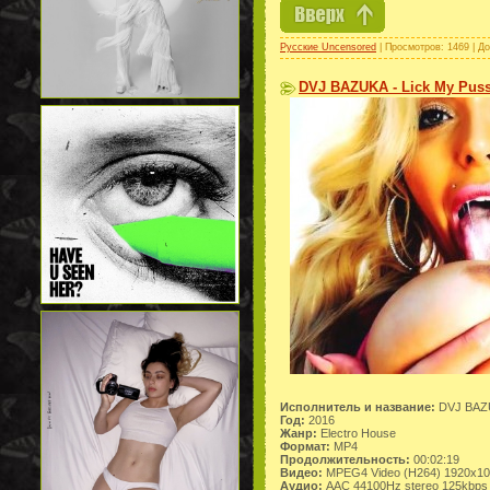
Русские Uncensored
| Просмотров: 1469 | Д
DVJ BAZUKA - Lick My Puss
Исполнитель и название:
DVJ BAZU
Год:
2016
Жанр:
Electro House
Формат:
MP4
Продолжительность:
00:02:19
Видео:
MPEG4 Video (H264) 1920x10
Аудио:
AAC 44100Hz stereo 125kbps