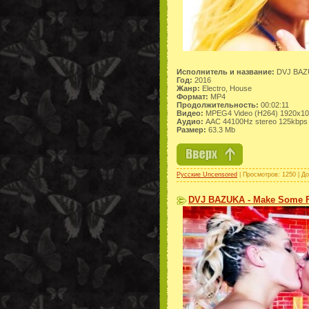
Исполнитель и название:
DVJ BAZU
Год:
2016
Жанр:
Electro, House
Формат:
MP4
Продолжительность:
00:02:11
Видео:
MPEG4 Video (H264) 1920x10
Аудио:
AAC 44100Hz stereo 125kbps
Размер:
63.3 Mb
Русские Uncensored
| Просмотров: 1250 | Д
DVJ BAZUKA - Make Some Fa