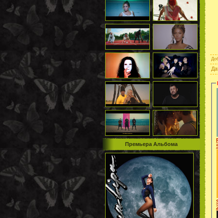
До
Да
Премьера Альбома