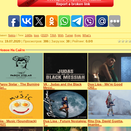
бавил
:
Nekto
|
Теги
:
1440p
,
love
,
(2020)
,
TiNA
,
With
,
Turner
,
Kygo
,
What's
та
:
19.07.2020
|
Просмотров
:
386
|
Загрузок
:
38
|
Рейтинг
:
0.0
/
0
Новое На Сайте
Parov Stelar - The Burning
VA - Judas and the Black
Dua Lipa - We're Good
Spi...
Messi...
(202...
Sia - Music (Soundtrack)
Dua Lipa - Future Nostalgia:
Rita Ora, David Guetta,
2021
T...
Imanbe...