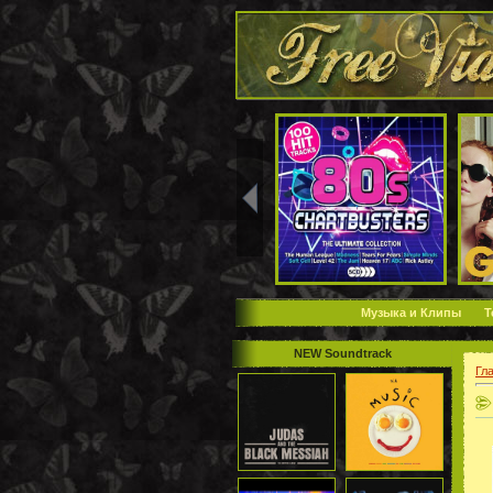
Музыка и Клипы
Т
NEW Soundtrack
Гл