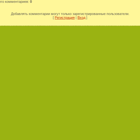
его комментариев
:
0
Добавлять комментарии могут только зарегистрированные пользователи.
[
Регистрация
|
Вход
]