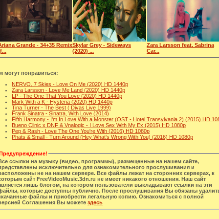
Ariana Grande - 34+35 Remix
Skylar Grey - Sideways
Zara Larsson feat. Sabrina
f...
(2020) ...
Car...
м могут понравиться:
NERVO, 7 Skies - Love On Me (2020) HD 1440p
Zara Larsson - Love Me Land (2020) HD 1440p
LP - The One That You Love (2020) HD 1440p
Mark With a K - Hysteria (2020) HD 1440p
Tina Turner - The Best ( Divas Live 1999)
Frank Sinatra - Sinatra, With Love (2014)
Fifth Harmony - I'm In Love With a Monster (OST - Hotel Transylvania 2) (2015) HD 10
Bueno Clinic x DNF & Vnalogic - I Love Sex With My Ex (2015) HD 1080p
Pep & Rash - Love The One You're With (2016) HD 1080p
Phats & Small - Turn Around (Hey What's Wrong With You) (2016) HD 1080p
Предупреждение!
Все ссылки на музыку (видео, программы), размещенные на нашем сайте,
представлены исключительно для ознакомительного прослушивания и
расположены не на нашем сервере. Все файлы лежат на сторонних серверах, к
которым сайт FreeVideoMusic.3dn.ru не имеет никакого отношения. Наш сайт
является лишь блогом, на котором пользователи выкладывают ссылки на эти
файлы, которые доступны публично. После прослушивания Вы обязаны удалит
скачанные файлы и приобрести легальную копию. Ознакомиться с полной
версией Соглашения Вы можете
здесь