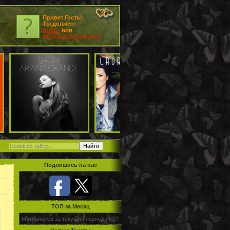
Привет Гость!
Ты должен:
Войти
или
зарегистрироваться
Подпишись на нас
TOП за Месяц
Материалов за текущий период нет.