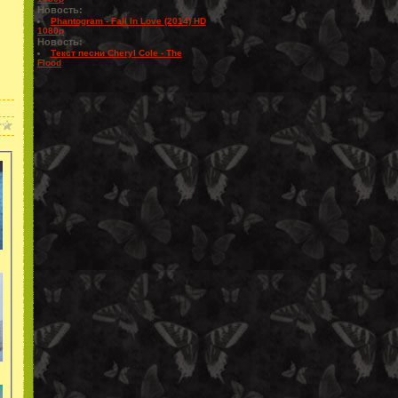
Новость:
Phantogram - Fall In Love (2014) HD
1080p
Новость:
Текст песни Cheryl Cole - The
Flood