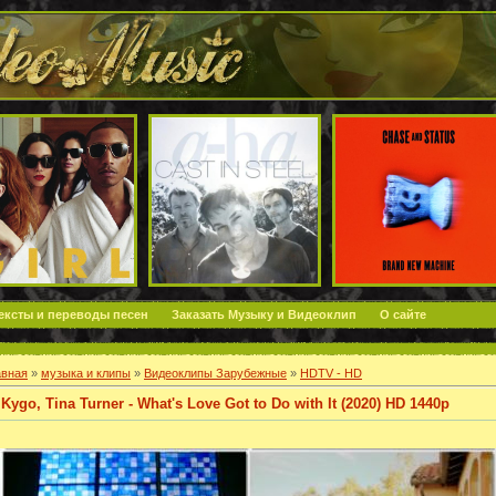
ексты и переводы песен
Заказать Музыку и Видеоклип
О сайте
авная
»
музыка и клипы
»
Видеоклипы Зарубежные
»
HDTV - HD
Kygo, Tina Turner - What's Love Got to Do with It (2020) HD 1440p