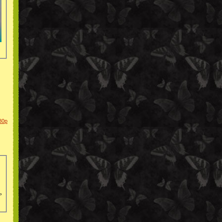
80p
ь