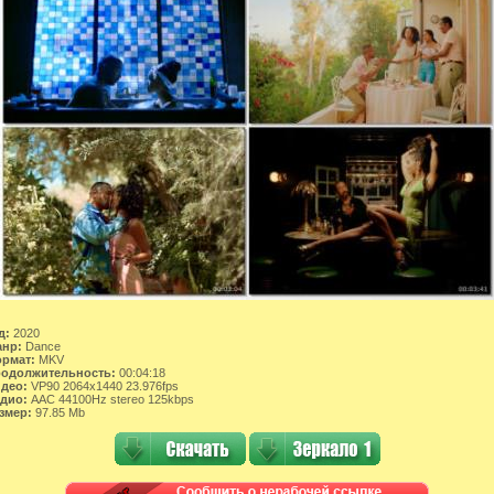
д:
2020
нр:
Dance
рмат:
MKV
одолжительность:
00:04:18
део:
VP90 2064x1440 23.976fps
дио:
AAC 44100Hz stereo 125kbps
змер:
97.85 Mb