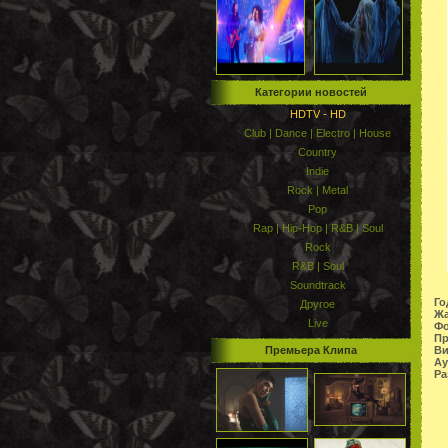
Категории новостей
HDTV - HD
Club | Dance | Electro | House
Country
Indie
Rock | Metal
Pop
Rap | Hip-Hop | R&B | Soul
Rock
R&B | Soul
Soundtrack
Го
Другое
Жа
Live
Фо
Пр
Ви
Премьера Клипа
Ау
Ра