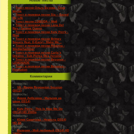
Новые Тексты
♥
Текст песни Ольга Бузова - Сука
весна
♥
Текст и перевод песни Sia – Saved
My Life
♥
Текст песни LOBODA – Мой
♥
Текст и перевод песни Lana Del
Rey - Serene Queen
♥
Текст и перевод песни Katy Perry -
Rise
♥
Текст и перевод песни Britney
Spears (feat. G-Eazy) - Make Me...
♥
Текст и перевод песни Rihanna -
Sledgehammer
♥
Текст и перевод песни Carla’s
Dreams - Sub Pielea Mea #eroina
♥
Текст и перевод песни Beyonce -
LEMONADE
♥
Текст и перевод песни Beyonce -
Formation
Комментарии
Новость:
VA - Ragga Reggaeton Session
(2012)
Новость:
Диана Арбенина - Мальчик на
шаре (2014)
Новость:
Katy Perry - This Is How We Do
(2014) HD 1080p
Новость:
Юлия Савичева - Невеста (2014)
HD 4K
Новость:
Валерия - Мой любимый (2014) HD
1080p