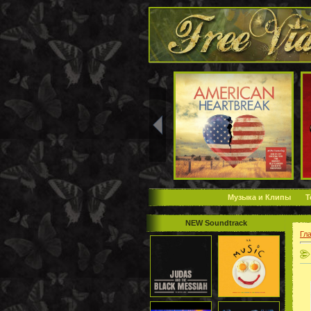
Музыка и Клипы
Т
NEW Soundtrack
Гл