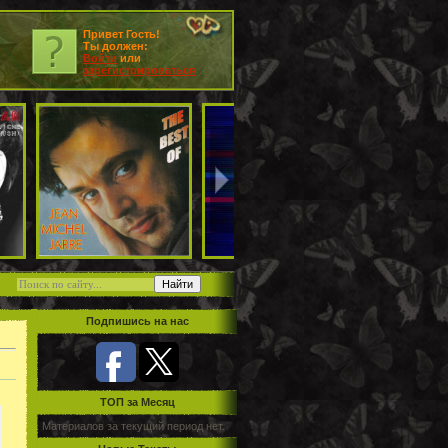
Привет Гость!
Ты должен:
Войти
или
зарегистрироваться
Подпишись на нас
TOП за Месяц
Материалов за текущий период нет.