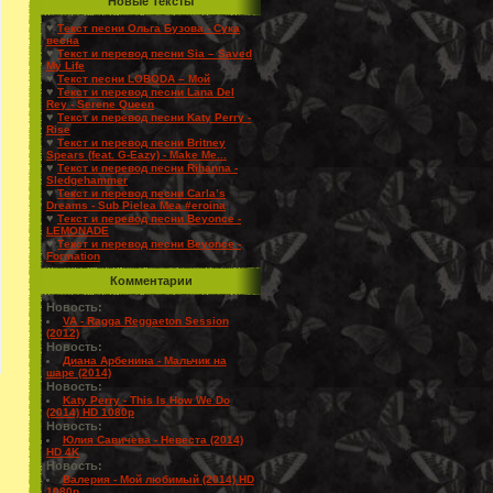
Новые Тексты
♥
Текст песни Ольга Бузова - Сука
весна
♥
Текст и перевод песни Sia – Saved
My Life
♥
Текст песни LOBODA – Мой
♥
Текст и перевод песни Lana Del
Rey - Serene Queen
♥
Текст и перевод песни Katy Perry -
Rise
♥
Текст и перевод песни Britney
Spears (feat. G-Eazy) - Make Me...
♥
Текст и перевод песни Rihanna -
Sledgehammer
♥
Текст и перевод песни Carla’s
Dreams - Sub Pielea Mea #eroina
♥
Текст и перевод песни Beyonce -
LEMONADE
♥
Текст и перевод песни Beyonce -
Formation
Комментарии
Новость:
VA - Ragga Reggaeton Session
(2012)
Новость:
Диана Арбенина - Мальчик на
шаре (2014)
Новость:
Katy Perry - This Is How We Do
(2014) HD 1080p
Новость:
Юлия Савичева - Невеста (2014)
HD 4K
Новость:
Валерия - Мой любимый (2014) HD
1080p