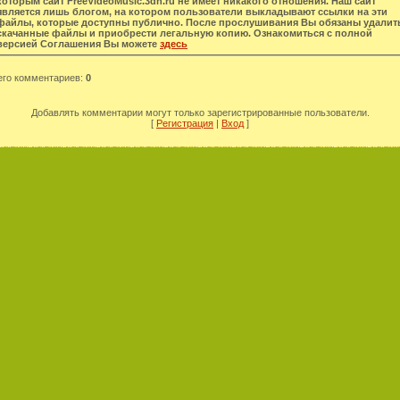
которым сайт FreeVideoMusic.3dn.ru не имеет никакого отношения. Наш сайт
является лишь блогом, на котором пользователи выкладывают ссылки на эти
файлы, которые доступны публично. После прослушивания Вы обязаны удалит
скачанные файлы и приобрести легальную копию. Ознакомиться с полной
версией Соглашения Вы можете
здесь
его комментариев
:
0
Добавлять комментарии могут только зарегистрированные пользователи.
[
Регистрация
|
Вход
]