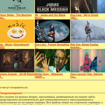
Parov Stelar - The Burning
VA - Judas and the Black
Dua Lipa - We're Good
Spi...
Messi...
(202...
Sia - Music (Soundtrack)
Dua Lipa - Future Nostalgia:
Rita Ora, David Guetta,
2021
T...
Imanbe...
Ariana Grande - 34+35 Remix
Skylar Grey - Sideways
Zara Larsson feat. Sabrina
f...
(2020) ...
Car...
м могут понравиться:
Предупреждение!
Все ссылки на музыку (видео, программы), размещенные на нашем сайте,
представлены исключительно для ознакомительного прослушивания и
расположены не на нашем сервере. Все файлы лежат на сторонних серверах, к