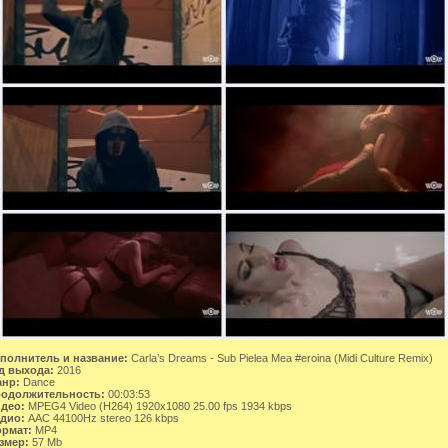
полнитель и название:
Carla’s Dreams - Sub Pielea Mea #eroina (Midi Culture Remix)
д выхода:
2016
нр:
Dance
одолжительность:
00:03:53
део:
MPEG4 Video (H264) 1920x1080 25.00 fps 1934 kbps
дио:
AAC 44100Hz stereo 126 kbps
рмат:
MP4
змер:
57 Mb