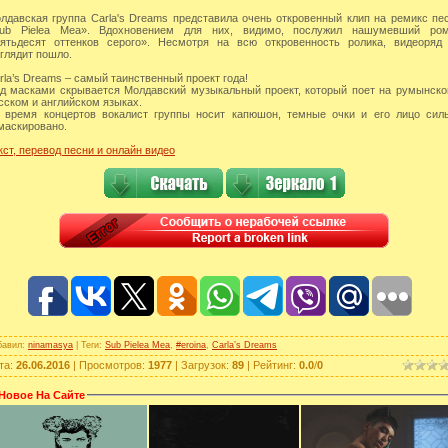
лдавская группа Carla's Dreams представила очень откровенный клип на ремикс пе
ub Pielea Mea». Вдохновением для них, видимо, послужил нашумевший ро
ятьдесят оттенков серого». Несмотря на всю откровенность ролика, видеоряд
глядит пошло.
rla’s Dreams – самый таинственный проект года!
д масками скрывается Молдавский музыкальный проект, который поет на румынско
сском и английском языках.
 время концертов вокалист группы носит капюшон, темные очки и его лицо сил
маскировано.
кст, перевод песни и онлайн видео
бавил
:
ninamasya
|
Теги
:
Sub Pielea Mea
,
#eroina
,
Carla’s Dreams
та
:
26.06.2016
|
Просмотров
:
1977
|
Загрузок
:
89
|
Рейтинг
:
0.0
/
0
Новое На Сайте