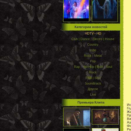
Категории новостей
HDTV - HD
Club | Dance | Electro | House
Country
Indie
Rock | Metal
Pop
Rap | Hip-Hop | R&B | Soul
Rock
R&B | Soul
Soundtrack
Другое
Live
Премьера Клипа
Ис
Го
Жа
Пр
Ви
Ау
Фо
Ра