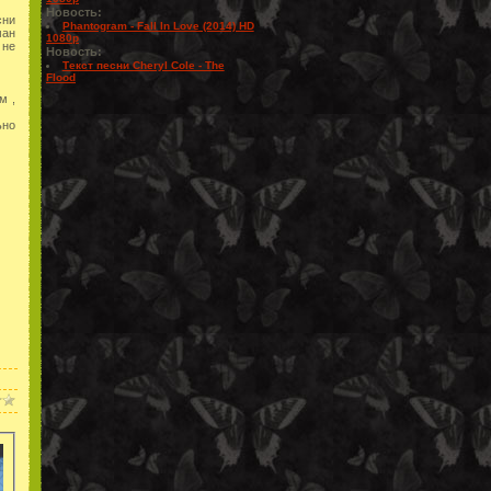
Новость:
сни
Phantogram - Fall In Love (2014) HD
ман
1080p
 не
Новость:
Текст песни Cheryl Cole - The
Flood
м ,
ьно