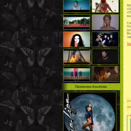
Мо
«S
«П
вы
Ca
По
ру
Во
за
Те
Премьера Альбома
До
Да