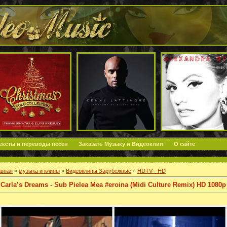
ексты и переводы песен
Заказать Музыку и Видеоклип
О сайте
авная
»
музыка и клипы
»
Видеоклипы Зарубежные
»
HDTV - HD
Carla’s Dreams - Sub Pielea Mea #eroina (Midi Culture Remix) HD 1080p